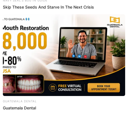
actual puntero cuenta con 53 ptos.
PREMIER LEAGUE
MANCHESTER UNITED
Prefiero a Libero en Google