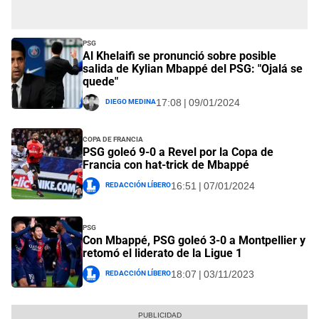
PSG
Al Khelaifi se pronunció sobre posible
salida de Kylian Mbappé del PSG: "Ojalá se
quede"
Diego Medina
17:08 | 09/01/2024
Copa de Francia
PSG goleó 9-0 a Revel por la Copa de
Francia con hat-trick de Mbappé
Redacción Líbero
16:51 | 07/01/2024
PSG
Con Mbappé, PSG goleó 3-0 a Montpellier y
retomó el liderato de la Ligue 1
Redacción Líbero
18:07 | 03/11/2023