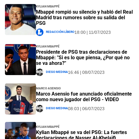
Kylian Mbappé
Mbappé rompió su silencio y habló del Real
Madrid tras rumores sobre su salida del
PSG
Redacción Líbero
18:00 | 11/07/2023
Kylian Mbappé
Presidente de PSG tras declaraciones de
Mbappé: "Si es lo que piensa, ¿Por qué no
se va ahora?"
Diego Medina
16:46 | 08/07/2023
Marco Asensio
Marco Asensio fue anunciado oficialmente
como nuevo jugador del PSG - VIDEO
Diego Medina
08:03 | 06/07/2023
Kylian Mbappé
Kylian Mbappé se va del PSG: La fuertes
declaraciones de Nasser Al-Khelaïfi