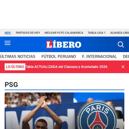
HOY:
PARTIDOS DE HOY
MELGAR VS FC CAJAMARCA
TABLA LIGA 1
ALIANZA LIM
ÚLTIMAS NOTICIAS
FÚTBOL PERUANO
F. INTERNACIONAL
DE
LO ÚLTIMO
Tabla ACTUALIZADA del Clausura y Acumulado 2026
PSG