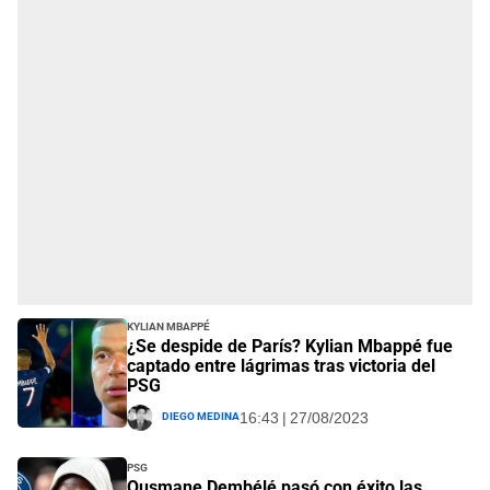
Kylian Mbappé
¿Se despide de París? Kylian Mbappé fue
captado entre lágrimas tras victoria del
PSG
Diego Medina
16:43 | 27/08/2023
PSG
Ousmane Dembélé pasó con éxito las