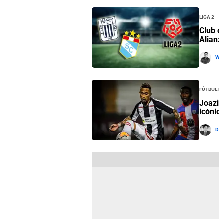
Liga 2
Club 
Alian
W
Fútbol
Joazi
icóni
D