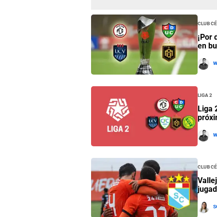
Club C
¡Por 
en bu
W
Liga 2
Liga 
próxi
W
Club C
Valle
jugad
S