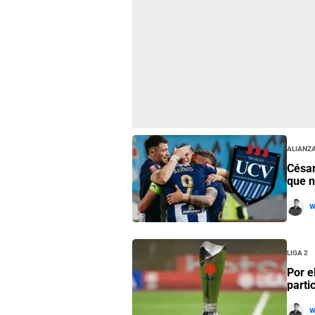
Alianza
César
que n
W
Liga 2
Por e
parti
W