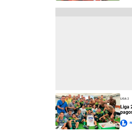
Liga 2
Liga 
pagos
R