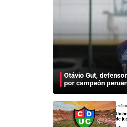
Otávio Gut, defensor 
por campeón peruan
Unión 
Unión
de ju