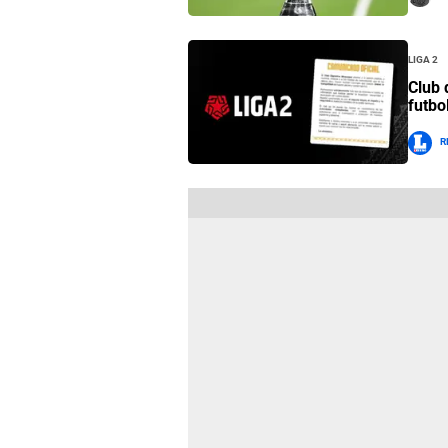
Liga 2
Club 
futbo
R