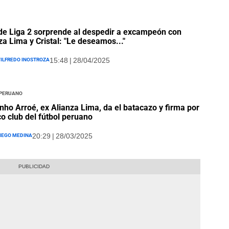
de Liga 2 sorprende al despedir a excampeón con
za Lima y Cristal: "Le deseamos..."
ilfredo Inostroza
15:48 | 28/04/2025
 Peruano
nho Arroé, ex Alianza Lima, da el batacazo y firma por
co club del fútbol peruano
iego Medina
20:29 | 28/03/2025