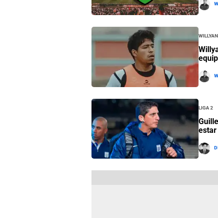
W
Willya
Willy
equi
W
Liga 2
Guill
estar
D