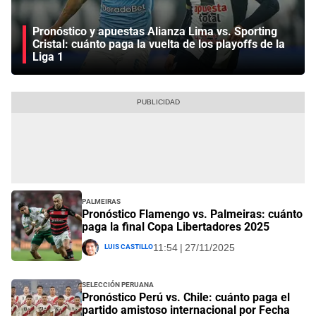
Pronóstico y apuestas Alianza Lima vs. Sporting
Cristal: cuánto paga la vuelta de los playoffs de la
Liga 1
Palmeiras
Pronóstico Flamengo vs. Palmeiras: cuánto
paga la final Copa Libertadores 2025
Luis Castillo
11:54 | 27/11/2025
Selección Peruana
Pronóstico Perú vs. Chile: cuánto paga el
partido amistoso internacional por Fecha