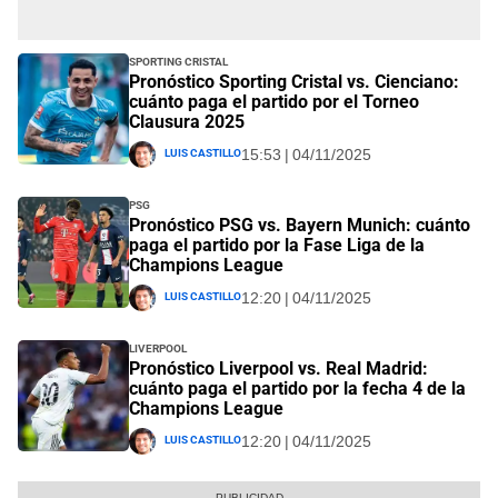
Sporting Cristal
Pronóstico Sporting Cristal vs. Cienciano:
cuánto paga el partido por el Torneo
Clausura 2025
Luis Castillo
15:53 | 04/11/2025
PSG
Pronóstico PSG vs. Bayern Munich: cuánto
paga el partido por la Fase Liga de la
Champions League
Luis Castillo
12:20 | 04/11/2025
Liverpool
Pronóstico Liverpool vs. Real Madrid:
cuánto paga el partido por la fecha 4 de la
Champions League
Luis Castillo
12:20 | 04/11/2025