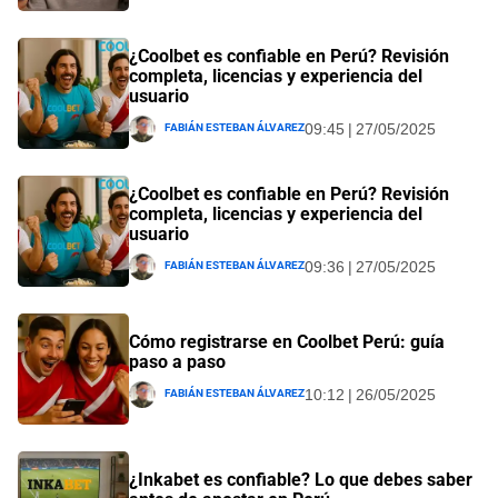
¿Coolbet es confiable en Perú? Revisión
completa, licencias y experiencia del
usuario
Fabián Esteban Álvarez
09:45 | 27/05/2025
¿Coolbet es confiable en Perú? Revisión
completa, licencias y experiencia del
usuario
Fabián Esteban Álvarez
09:36 | 27/05/2025
Cómo registrarse en Coolbet Perú: guía
paso a paso
Fabián Esteban Álvarez
10:12 | 26/05/2025
¿Inkabet es confiable? Lo que debes saber