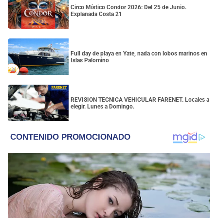
Circo Místico Condor 2026: Del 25 de Junio.
Explanada Costa 21
Full day de playa en Yate, nada con lobos marinos en
Islas Palomino
REVISION TECNICA VEHICULAR FARENET. Locales a
elegir. Lunes a Domingo.