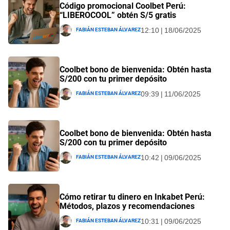
Código promocional Coolbet Perú:
“LIBEROCOOL” obtén S/5 gratis
Fabián Esteban Álvarez
12:10 | 18/06/2025
Coolbet bono de bienvenida: Obtén hasta
S/200 con tu primer depósito
Fabián Esteban Álvarez
09:39 | 11/06/2025
Coolbet bono de bienvenida: Obtén hasta
S/200 con tu primer depósito
Fabián Esteban Álvarez
10:42 | 09/06/2025
Cómo retirar tu dinero en Inkabet Perú:
Métodos, plazos y recomendaciones
Fabián Esteban Álvarez
10:31 | 09/06/2025