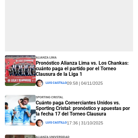
Alianza Lima
Pronóstico Alianza Lima vs. Los Chankas:
cuánto paga el partido por el Torneo
Clausura de la Liga 1
Luis Castillo
09:58 | 04/11/2025
Sporting Cristal
Cuánto paga Comerciantes Unidos vs.
Sporting Cristal: pronóstico y apuestas por
la fecha 17 del Torneo Clausura
Luis Castillo
17:36 | 31/10/2025
Alianza Universidad