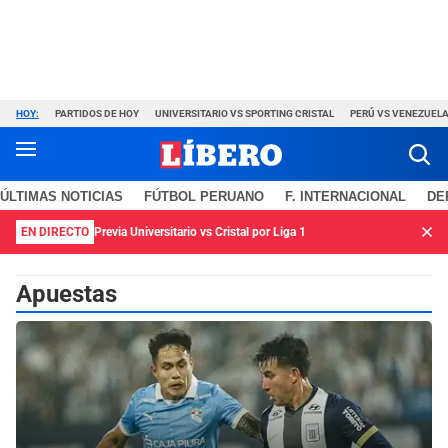
HOY:
PARTIDOS DE HOY
UNIVERSITARIO VS SPORTING CRISTAL
PERÚ VS VENEZUEL
ÚLTIMAS NOTICIAS
FÚTBOL PERUANO
F. INTERNACIONAL
DE
EN DIRECTO
Previa Universitario vs Cristal por Liga 1
Apuestas