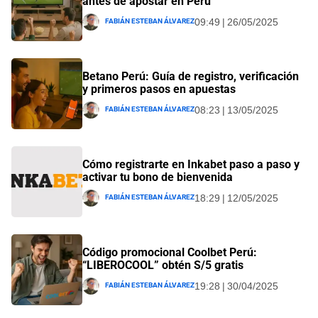
antes de apostar en Perú
Fabián Esteban Álvarez
09:49 | 26/05/2025
Betano Perú: Guía de registro, verificación
y primeros pasos en apuestas
Fabián Esteban Álvarez
08:23 | 13/05/2025
Cómo registrarte en Inkabet paso a paso y
activar tu bono de bienvenida
Fabián Esteban Álvarez
18:29 | 12/05/2025
Código promocional Coolbet Perú:
“LIBEROCOOL” obtén S/5 gratis
Fabián Esteban Álvarez
19:28 | 30/04/2025