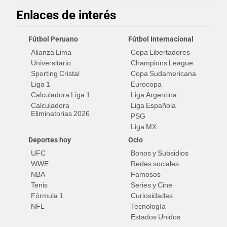
Enlaces de interés
Fútbol Peruano
Fútbol Internacional
Alianza Lima
Copa Libertadores
Universitario
Champions League
Sporting Cristal
Copa Sudamericana
Liga 1
Eurocopa
Calculadora Liga 1
Liga Argentina
Calculadora
Liga Española
Eliminatorias 2026
PSG
Liga MX
Deportes hoy
Ocio
UFC
Bonos y Subsidios
WWE
Redes sociales
NBA
Famosos
Tenis
Series y Cine
Fórmula 1
Curiosidades
NFL
Tecnología
Estados Unidos