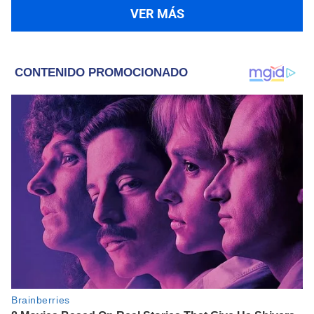
VER MÁS