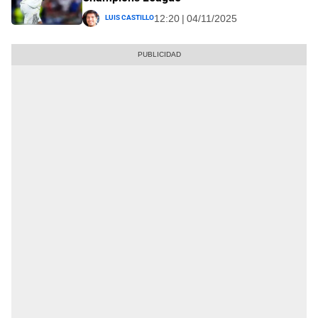
Luis Castillo
12:20 | 04/11/2025