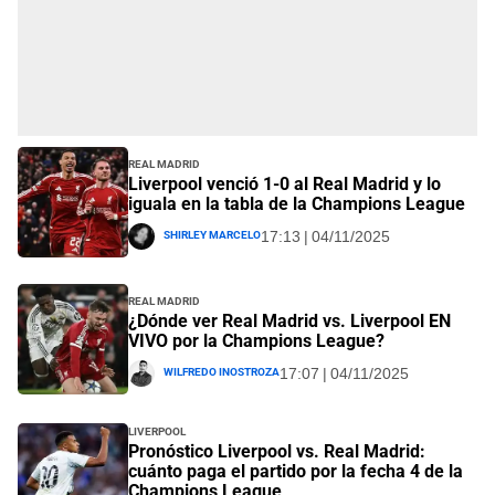
Real Madrid
Liverpool venció 1-0 al Real Madrid y lo
iguala en la tabla de la Champions League
Shirley Marcelo
17:13 | 04/11/2025
Real Madrid
¿Dónde ver Real Madrid vs. Liverpool EN
VIVO por la Champions League?
Wilfredo Inostroza
17:07 | 04/11/2025
Liverpool
Pronóstico Liverpool vs. Real Madrid:
cuánto paga el partido por la fecha 4 de la
Champions League