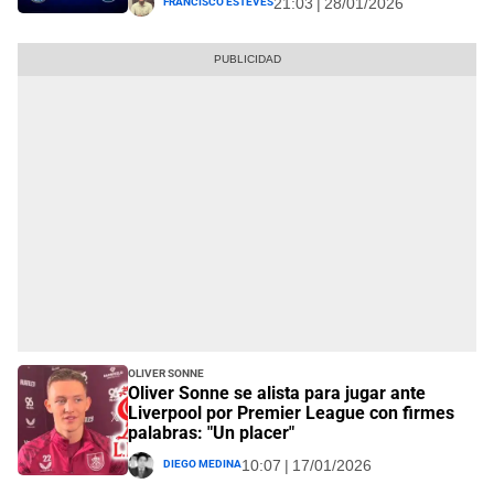
21:03 | 28/01/2026
Oliver Sonne
Oliver Sonne se alista para jugar ante
Liverpool por Premier League con firmes
palabras: "Un placer"
Diego Medina
10:07 | 17/01/2026