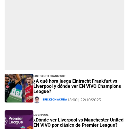
Eintracht Frankfurt
¿A qué hora juega Eintracht Frankfurt vs
Liverpool y dónde ver EN VIVO Champions
League?
Erickson Acuña
13:00 | 22/10/2025
Liverpool
¿Dónde ver Liverpool vs Manchester United
EN VIVO por clásico de Premier League?