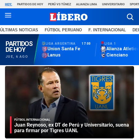
HOY:
PARTIDOS DE HOY
PERÚ VS TÚNEZ
ALIANZA LIMA
UNIVERSITARIO
SPORT
ÚLTIMAS NOTICIAS
FÚTBOL PERUANO
F. INTERNACIONAL
DE
FÚTBOL INTERNACIONAL
Juan Reynoso, ex DT de Perú y Universitario, suena
para firmar por Tigres UANL