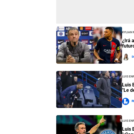
Kylian
¿Irá 
futur
S
Luis En
Luis 
"Le d
R
Luis En
Luis 