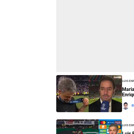
Luis En
Maria
Enriq
E
Luis En
Luis 