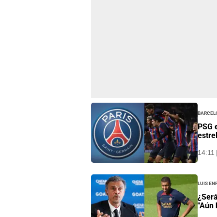
Barcel
PSG e
estre
14:11 
Luis En
¿Será
"Aún 