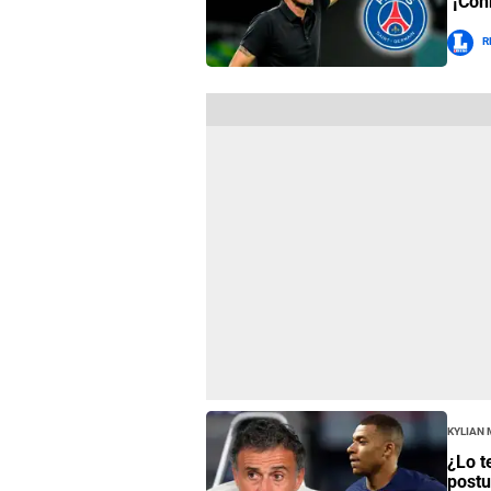
"¡Con
R
Kylian
¿Lo t
postu