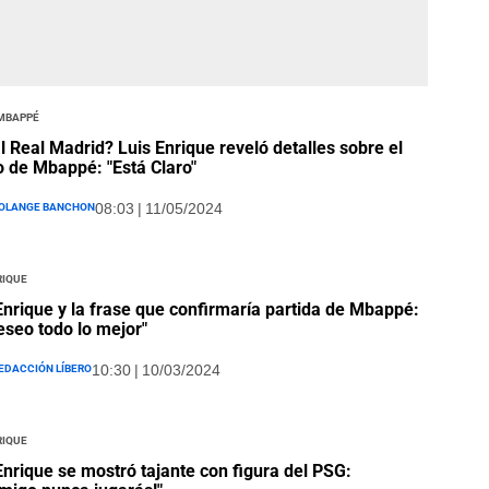
 Mbappé
al Real Madrid? Luis Enrique reveló detalles sobre el
o de Mbappé: "Está Claro"
olange Banchon
08:03 | 11/05/2024
rique
Enrique y la frase que confirmaría partida de Mbappé:
eseo todo lo mejor"
edacción Líbero
10:30 | 10/03/2024
rique
Enrique se mostró tajante con figura del PSG: