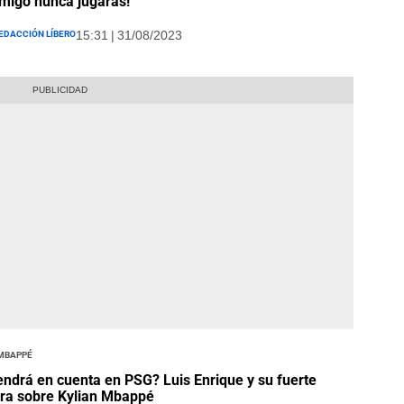
migo nunca jugarás!"
edacción Líbero
15:31 | 31/08/2023
 Mbappé
endrá en cuenta en PSG? Luis Enrique y su fuerte
ra sobre Kylian Mbappé