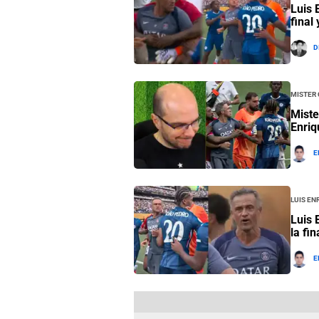
Luis 
final
D
Mister 
Miste
Enriq
E
Luis En
Luis 
la fi
E