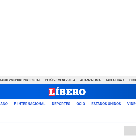
TARIO VS SPORTING CRISTAL
PERÚ VS VENEZUELA
ALIANZA LIMA
TABLA LIGA 1
FIC
UANO
F. INTERNACIONAL
DEPORTES
OCIO
ESTADOS UNIDOS
VIDE