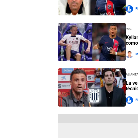
R
PSG
Kylia
como 
M
Alianza
La ve
técni
R