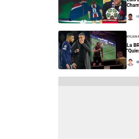
Champ
L
Kylian
La BR
"Quie
M