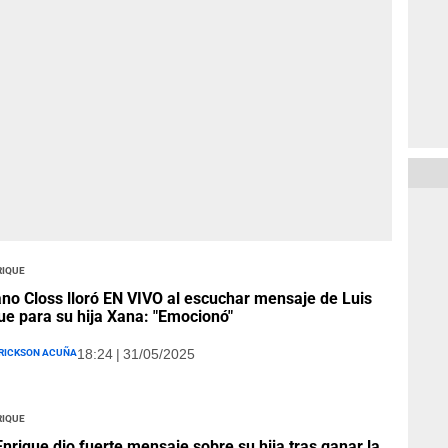
rique
no Closs lloró EN VIVO al escuchar mensaje de Luis
ue para su hija Xana: "Emocionó"
rickson Acuña
18:24 | 31/05/2025
rique
Enrique dio fuerte mensaje sobre su hija tras ganar la