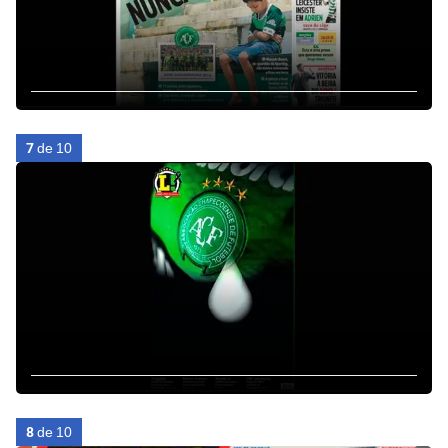
7
de 10
8
de 10