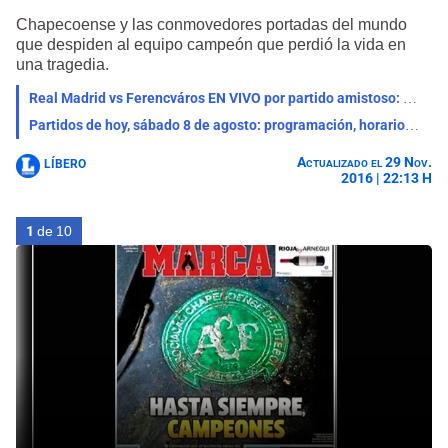
Chapecoense y las conmovedores portadas del mundo
que despiden al equipo campeón que perdió la vida en
una tragedia.
Real Madrid vs Ferencváros EN VIVO por partido amistoso: qué canal lo transmite, horario y pronóstico
Partidos de hoy, sábado 8 de agosto: programación, horarios y canales para ver fútbol EN VIVO
Actualizado el 29 Nov.
LÍBERO
2016 | 22:13 H
1
de 10