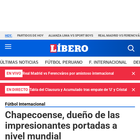
HOY:
PARTIDOS DE HOY
ALIANZA LIMA VS SPORT BOYS
REAL MADRID VS FERENCV
ÚLTIMAS NOTICIAS
FÚTBOL PERUANO
F. INTERNACIONAL
DE
EN VIVO
Real Madrid vs Ferencváros por amistoso internacional
EN DIRECTO
Tabla del Clausura y Acumulado tras empate de 'U' y Cristal
Fútbol Internacional
Chapecoense, dueño de las
impresionantes portadas a
nivel mundial