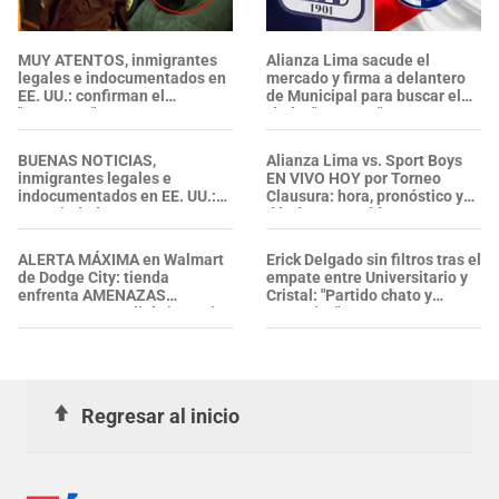
MUY ATENTOS, inmigrantes
Alianza Lima sacude el
legales e indocumentados en
mercado y firma a delantero
EE. UU.: confirman el
de Municipal para buscar el
"CRITERIO" DE ICE para
título: "Contrato"
OCULTAR O MOSTRAR
VIDEOS de sus cámaras
BUENAS NOTICIAS,
Alianza Lima vs. Sport Boys
corporales
inmigrantes legales e
EN VIVO HOY por Torneo
indocumentados en EE. UU.:
Clausura: hora, pronóstico y
esta ciudad propone una
dónde ver partido
MORATORIA temporal para
IMPEDIR NUEVOS CENTROS
ALERTA MÁXIMA en Walmart
Erick Delgado sin filtros tras el
de detención de ICE
de Dodge City: tienda
empate entre Universitario y
enfrenta AMENAZAS
Cristal: "Partido chato y
VIOLENTAS y policía investiga
mezquino"
Regresar al inicio