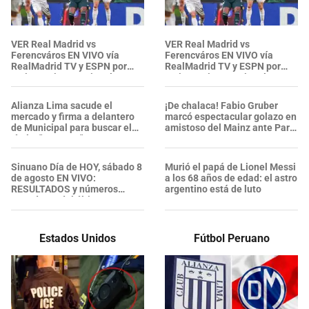
VER Real Madrid vs
VER Real Madrid vs
Ferencváros EN VIVO vía
Ferencváros EN VIVO vía
RealMadrid TV y ESPN por
RealMadrid TV y ESPN por
amistoso internacional
amistoso internacional
Alianza Lima sacude el
¡De chalaca! Fabio Gruber
mercado y firma a delantero
marcó espectacular golazo en
de Municipal para buscar el
amistoso del Mainz ante Paris
título: "Contrato"
- VIDEO
Sinuano Día de HOY, sábado 8
Murió el papá de Lionel Messi
de agosto EN VIVO:
a los 68 años de edad: el astro
RESULTADOS y números
argentino está de luto
ganadores del último sorteo
Estados Unidos
Fútbol Peruano