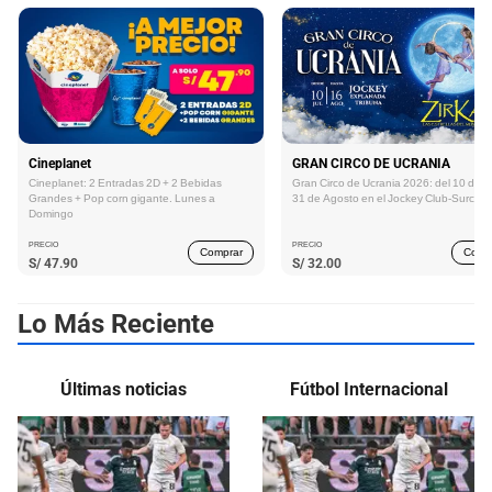
Cineplanet
GRAN CIRCO DE UCRANIA
Cineplanet: 2 Entradas 2D + 2 Bebidas
Gran Circo de Ucrania 2026: del 10 de Ju
Grandes + Pop corn gigante. Lunes a
31 de Agosto en el Jockey Club-Surco
Domingo
PRECIO
PRECIO
Comprar
Comp
S/
47.90
S/
32.00
Lo Más Reciente
Últimas noticias
Fútbol Internacional