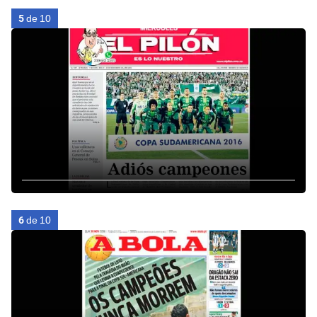
5
de 10
6
de 10