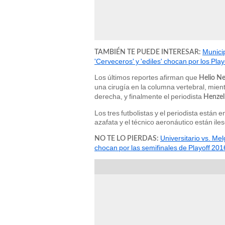
Munici
TAMBIÉN TE PUEDE INTERESAR:
'Cerveceros' y 'ediles' chocan por los Pla
Los últimos reportes afirman que
Helio N
una cirugía en la columna vertebral, mien
derecha, y finalmente el periodista
Henzel
Los tres futbolistas y el periodista están e
azafata y el técnico aeronáutico están ile
Universitario vs. M
NO TE LO PIERDAS:
chocan por las semifinales de Playoff 201