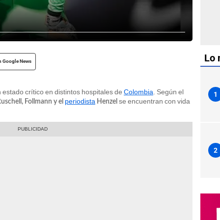
Lo 
n Google News
estado crítico en distintos hospitales de
Colombia
. Según el
1
periodista
se encuentran con vida
schell, Follmann y el
Henzel
2