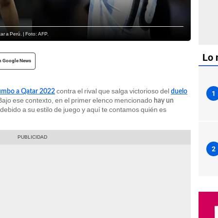
ar a Perú. | Foto: AFP.
Lo 
n Google News
contra el rival que salga victorioso del
rumbo a Qatar 2022
duelo
1
 Bajo ese contexto, en el primer elenco mencionado
hay un
debido a su estilo de juego y aquí te contamos quién es
2