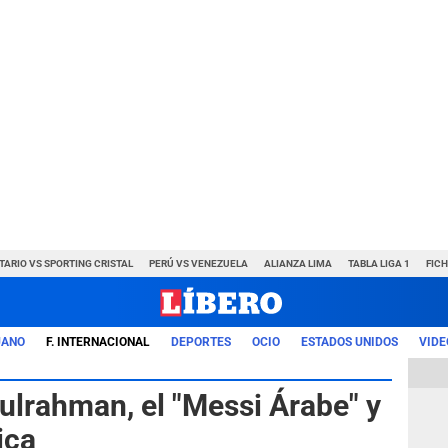
TARIO VS SPORTING CRISTAL
PERÚ VS VENEZUELA
ALIANZA LIMA
TABLA LIGA 1
FIC
UANO
F. INTERNACIONAL
DEPORTES
OCIO
ESTADOS UNIDOS
VIDE
lrahman, el "Messi Árabe" y
ica