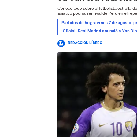
Conoce todo sobre el futbolista estrella
asiático podría ser rival de Perú en el rep
Partidos de hoy, viernes 7 de agosto: 
¡Oficial! Real Madrid anunció a Yan Di
REDACCIÓN LÍBERO