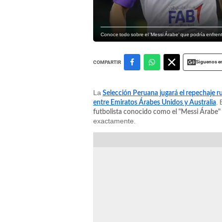
Conoce todo sobre el 'Messi Árabe' que podría enfrent
Siguenos e
COMPARTIR
La
Selección Peruana jugará el repechaje 
.
entre Emiratos Árabes Unidos y Australia
futbolista conocido como el "Messi Árabe"
exactamente.