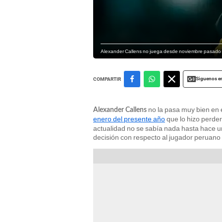
Alexander Callens no juega desde noviembre pasado p
Siguenos e
COMPARTIR
no la pasa muy bien en e
Alexander Callens
enero del presente año
que lo hizo perde
actualidad no se sabía nada hasta hace u
decisión con respecto al jugador peruano