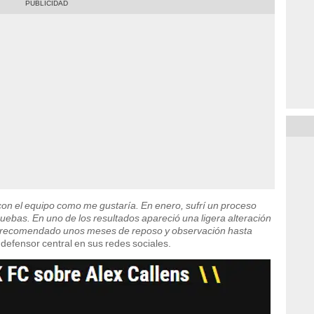
on el equipo como me gustaría. En enero, sufrí un proceso
ruebas. En uno de los resultados apareció una ligera alteración
han recomendado unos meses de reposo y observación hasta
l defensor central en sus redes sociales.