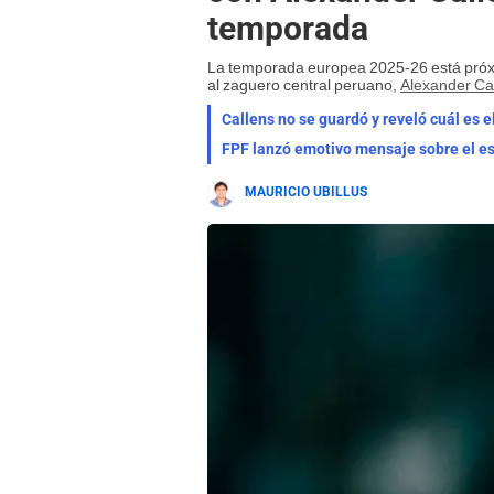
temporada
La temporada europea 2025-26 está próx
al zaguero central peruano,
Alexander Ca
Callens no se guardó y reveló cuál es e
FPF lanzó emotivo mensaje sobre el es
MAURICIO UBILLUS