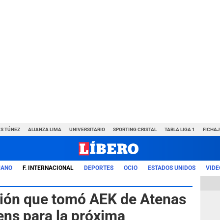
VS TÚNEZ
ALIANZA LIMA
UNIVERSITARIO
SPORTING CRISTAL
TABLA LIGA 1
FICHAJ
UANO
F. INTERNACIONAL
DEPORTES
OCIO
ESTADOS UNIDOS
VIDE
sión que tomó AEK de Atenas
ens para la próxima