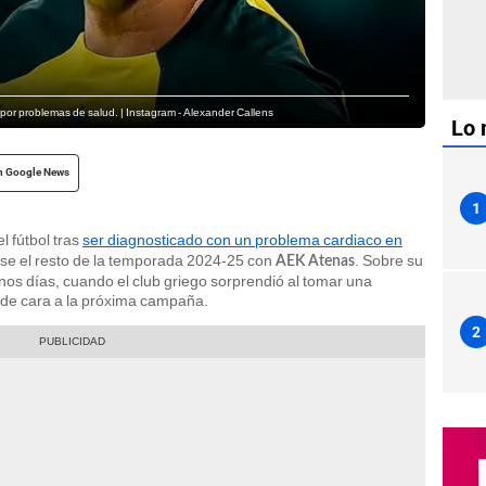
or problemas de salud. | Instagram - Alexander Callens
Lo 
n Google News
1
l fútbol tras
ser diagnosticado con un problema cardiaco en
rse el resto de la temporada 2024-25 con
. Sobre su
AEK Atenas
nos días, cuando el club griego sorprendió al tomar una
 de cara a la próxima campaña.
2