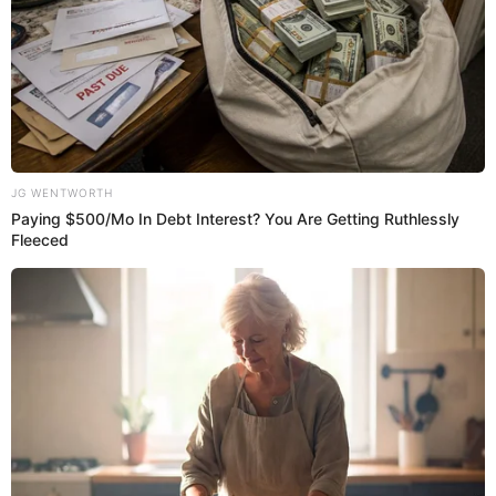
¿Quién ganó las últimas siete
Champions?
Chelsea: 2020-2021.
Bayern Múnich 2019-2020.
Liverpool: 2018-2019.