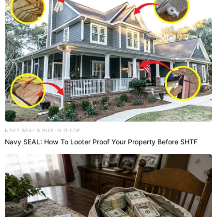
diversas llaves avanzarán a cuartos de final. La final está
programado para el 10 de junio en el estadio Olímpico de
Estambul, Turquía.