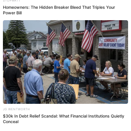
AUTOR:
SANDRA MORALES
Periodista. Coordinadora web de la sección fútbol con 10 años de
experiencia en medios digitales. Seguidora de las mejores ligas
del mundo, además de vóley y UFC. "El éxito no es un accidente",
Pelé.
CHAMPIONS LEAGUE
REAL MADRID
PSG
BAYERN MÚNICH