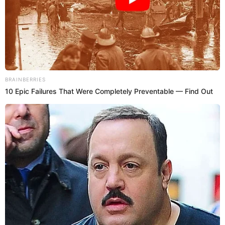
¡Oficial! Real Madrid anunció a Yan Diomande, el fichaje más caro de su historia: ¿Cuánto pagó?
Actualizado el 14 Feb.
SANDRA MORALES
2023 | 18:07 H
Partidos de la Champions League, octavos de final 2023 | LIBERO