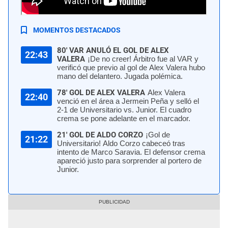
Universitario vs. Junior por la Copa Libertadores | Foto: AFP
MOMENTOS DESTACADOS
80' VAR ANULÓ EL GOL DE ALEX
22:43
VALERA
¡De no creer! Árbitro fue al VAR y
verificó que previo al gol de Alex Valera hubo
mano del delantero. Jugada polémica.
78' GOL DE ALEX VALERA
Alex Valera
22:40
venció en el área a Jermein Peña y selló el
2-1 de Universitario vs. Junior. El cuadro
crema se pone adelante en el marcador.
21' GOL DE ALDO CORZO
¡Gol de
21:22
Universitario! Aldo Corzo cabeceó tras
intento de Marco Saravia. El defensor crema
apareció justo para sorprender al portero de
Junior.