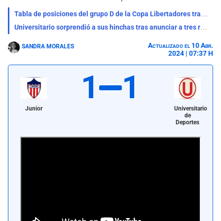
Tabla de posiciones del grupo D de la Copa Libertadores tras el empate de Universitario
Universitario sorprendió a sus hinchas tras anunciar a tres refuerzos: ¿Quiénes son?
Actualizado el 10 Abr.
SANDRA MORALES
2024 | 07:37 H
1
1
Junior
Universitario
de
Deportes