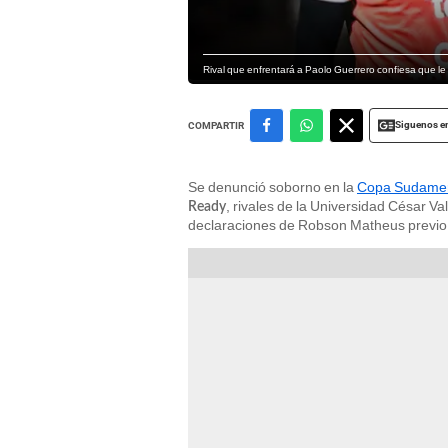
Rival que enfrentará a Paolo Guerrero confiesa que le 
Siguenos e
COMPARTIR
Se denunció soborno en la
Copa Sudame
, rivales de la Universidad César Va
Ready
declaraciones de Robson Matheus previo a