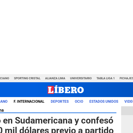
NCIANO
SPORTING CRISTAL
ALIANZA LIMA
UNIVERSITARIO
TABLA LIGA 1
FICHAJE
UANO
F. INTERNACIONAL
DEPORTES
OCIO
ESTADOS UNIDOS
VIDE
na
ro en Sudamericana y confesó
0 mil dólares previo a partido