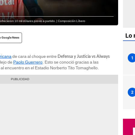
ofrecieron 10 mil dólares previo a partido. | Composición Líbero
Lo 
n Google News
ricana
de cara al choque entre
Defensa y Justicia vs Always
1
llejo de
Paolo Guerrero
. Esto se conoció gracias a las
l encuentro en el Estadio Norberto Tito Tomaghello.
2