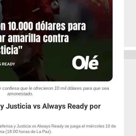
onfiesa que le ofrecieron 10 mil dólares para que sea
amonestado.
y Justicia vs Always Ready por
fensa y Justicia vs Always Ready se juega el miércoles 10 de
tina (18:00 horas de La Paz).