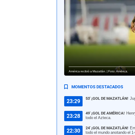
América recibió a Mazatlán. | Foto: América.
MOMENTOS DESTACADOS
53' ¡GOL DE MAZATLÁN!
Ju
23:29
49' ¡GOL DE AMÉRICA!
Henr
23:28
todo el Azteca.
24' ¡GOL DE MAZATLÁN!
Er
22:30
todo el mundo anotando el 1-