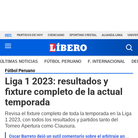
HOY:
PARTIDOS DE HOY
CIENCIANO
SPORTING CRISTAL
ALIANZA LIMA
UNIVER
ÚLTIMAS NOTICIAS
FÚTBOL PERUANO
F. INTERNACIONAL
DE
Fútbol Peruano
Liga 1 2023: resultados y
fixture completo de la actual
temporada
Revisa el fixture completo de toda la temporada en la Liga
1 2023, con todos los resultados y partidos tanto del
Torneo Apertura como Clausura.
Oscar Barreto dejó un sutil comentario sobre el arbitraje ante Alianza: "Dios ve todo"