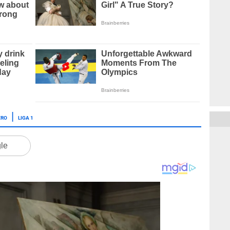
ERO
LIGA 1
gle