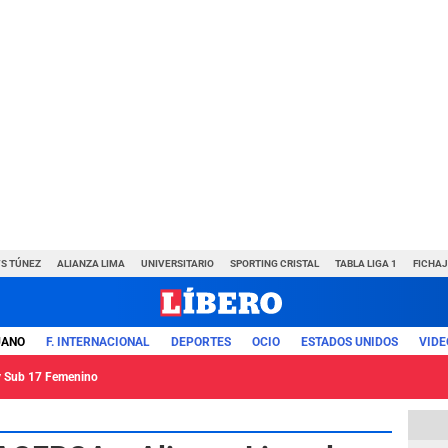
VS TÚNEZ
ALIANZA LIMA
UNIVERSITARIO
SPORTING CRISTAL
TABLA LIGA 1
FICHAJ
UANO
F. INTERNACIONAL
DEPORTES
OCIO
ESTADOS UNIDOS
VIDE
ey Sub 17 Femenino