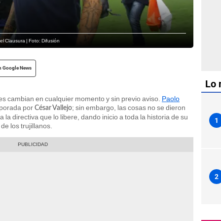
l Clausura | Foto: Difusión
n Google News
Lo 
ones cambian en cualquier momento y sin previo aviso.
Paolo
mporada por
; sin embargo, las cosas no se dieron
César Vallejo
la directiva que lo libere, dando inicio a toda la historia de su
1
e los trujillanos.
2