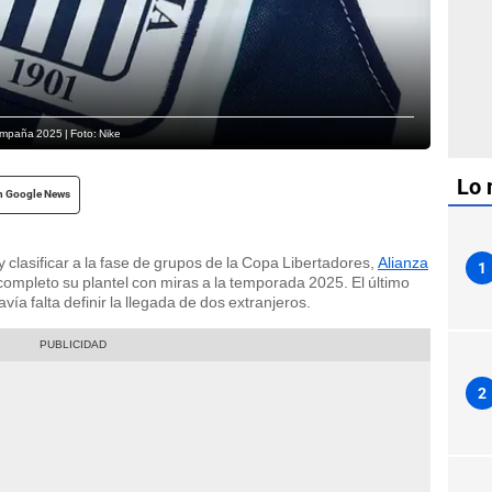
ampaña 2025 | Foto: Nike
Lo 
n Google News
 y clasificar a la fase de grupos de la Copa Libertadores,
Alianza
1
completo su plantel con miras a la temporada 2025. El último
avía falta definir la llegada de dos extranjeros.
2