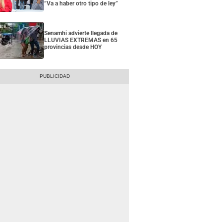
“Va a haber otro tipo de ley”
Senamhi advierte llegada de
LLUVIAS EXTREMAS en 65
provincias desde HOY