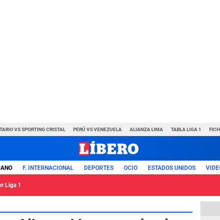
TARIO VS SPORTING CRISTAL
PERÚ VS VENEZUELA
ALIANZA LIMA
TABLA LIGA 1
FIC
UANO
F. INTERNACIONAL
DEPORTES
OCIO
ESTADOS UNIDOS
VIDE
or Liga 1