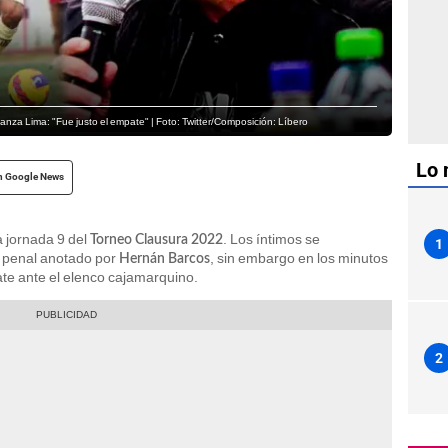
lianza Lima: "Fue justo el empate" | Foto: Twitter/Composición: Líbero
Lo 
n Google News
a jornada 9 del
. Los íntimos se
Torneo Clausura 2022
1
e penal anotado por
, sin embargo en los minutos
Hernán Barcos
ate ante el elenco cajamarquino.
2