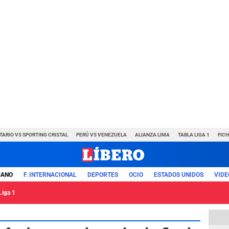
TARIO VS SPORTING CRISTAL
PERÚ VS VENEZUELA
ALIANZA LIMA
TABLA LIGA 1
FIC
UANO
F. INTERNACIONAL
DEPORTES
OCIO
ESTADOS UNIDOS
VIDE
Liga 1