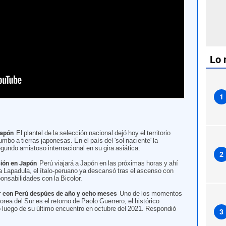
Lo 
FPF
1
Japón
El plantel de la selección nacional dejó hoy el territorio
mbo a tierras japonesas. En el país del 'sol naciente' la
segundo amistoso internacional en su gira asiática.
2
ción en Japón
Perú viajará a Japón en las próximas horas y ahí
ca Lapadula, el ítalo-peruano ya descansó tras el ascenso con
onsabilidades con la Bicolor.
ar con Perú despúes de año y ocho meses
Uno de los momentos
ea del Sur es el retorno de Paolo Guerrero, el histórico
ó luego de su último encuentro en octubre del 2021. Respondió
3