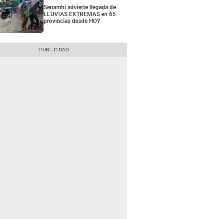
Senamhi advierte llegada de
LLUVIAS EXTREMAS en 65
provincias desde HOY