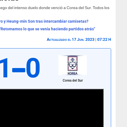
luego del intenso duelo donde venció a Corea del Sur. Todos los
.
ro y Heung-min Son tras intercambiar camisetas?
 "Retomamos lo que se venía haciendo partidos atrás"
Actualizado el 17 Jun. 2023 | 07:22 H
1
0
Corea del Sur