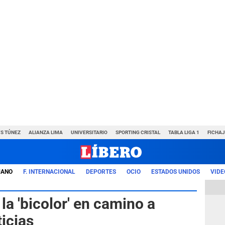
VS TÚNEZ
ALIANZA LIMA
UNIVERSITARIO
SPORTING CRISTAL
TABLA LIGA 1
FICHAJ
UANO
F. INTERNACIONAL
DEPORTES
OCIO
ESTADOS UNIDOS
VIDE
la 'bicolor' en camino a
icias