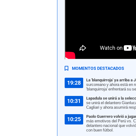
Perú vs. Corea del Sur en amistoso FIFA | Foto: 
MOMENTOS DESTACADOS
La 'blanquirroja' ya arriba a 
19:28
surcoreano y ahora está en ru
'blanquirroja' enfrentará su 
Lapadula se unirá a la selec
10:31
se unirá el delantero Gianlu
Cagliari y ahora asumirá resp
Paolo Guerrero volvió a jug
10:25
más emotivos del Perú vs. Cor
delantero nacional que volvi
con buen fútbol.