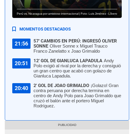
Perú vs. Nicaragua por amistoso internacional | Foto: Luis Jiménez - Líbero
MOMENTOS DESTACADOS
57' CAMBIOS EN PERÚ: INGRESÓ OLIVER
21:56
SONNE
Oliver Sonne x Miguel Trauco
Franco Zanelatto x Joao Grimaldo
12' GOL DE GIANLUCA LAPADULA
Andy
20:51
Polo exigió al rival por la derecha y consiguió
un gran centro que acabó con golazo de
Gianluca Lapadula.
2' GOL DE JOAO GRIMALDO
¡Golazo! Gran
20:40
contra peruana por derecha termina en
centro de Andy Polo para Joao Grimaldo que
cruzó el balón ante el portero Miguel
Rodríguez.