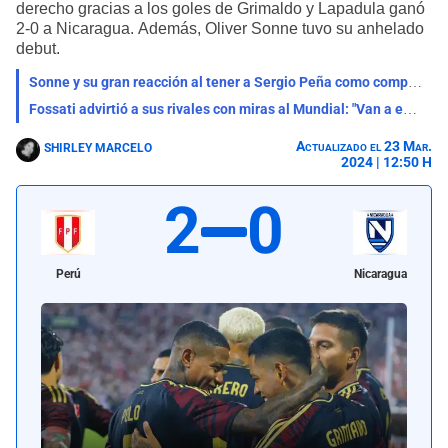
derecho gracias a los goles de Grimaldo y Lapadula ganó
2-0 a Nicaragua. Además, Oliver Sonne tuvo su anhelado
debut.
Sonne y su gran reacción al tener a Sergio Peña como compañero en entrenamientos - VIDEO
Fossati advirtió a sus rivales con miras al Mundial: "Van a enfrentar a un Perú muy duro"
Actualizado el 23 Mar.
SHIRLEY MARCELO
2024 | 12:50 H
2
0
Perú
Nicaragua