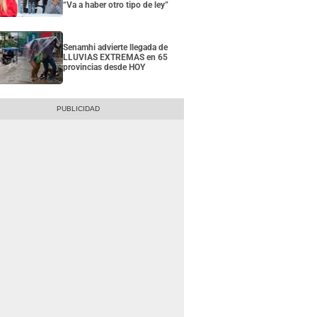
“Va a haber otro tipo de ley”
Senamhi advierte llegada de
LLUVIAS EXTREMAS en 65
provincias desde HOY