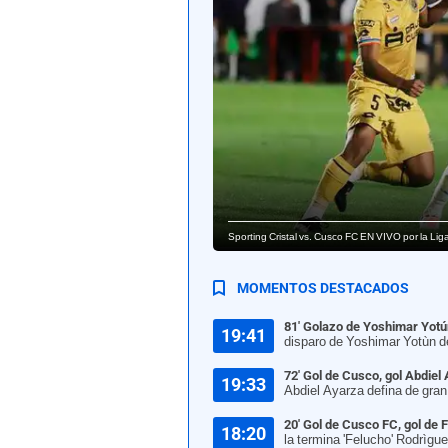
Sporting Cristal vs. Cusco FC EN VIVO por la 
MOMENTOS DESTACADOS
81' Golazo de Yoshimar Yotú
19:41
disparo de Yoshimar Yotùn de
72' Gol de Cusco, gol Abdiel
19:33
Abdiel Ayarza defina de gran 
20' Gol de Cusco FC, gol de 
18:20
la termina 'Felucho' Rodrìgu