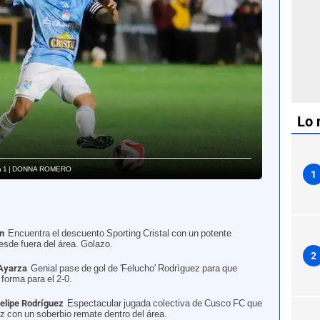
Lo 
Liga 1 | DONNA ROMERO
1
n
Encuentra el descuento Sporting Cristal con un potente
sde fuera del área. Golazo.
2
 Ayarza
Genial pase de gol de 'Felucho' Rodrìguez para que
forma para el 2-0.
Felipe Rodríguez
Espectacular jugada colectiva de Cusco FC que
ez con un soberbio remate dentro del área.