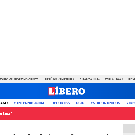
TARIO VS SPORTING CRISTAL
PERÚ VS VENEZUELA
ALIANZA LIMA
TABLA LIGA 1
FIC
UANO
F. INTERNACIONAL
DEPORTES
OCIO
ESTADOS UNIDOS
VIDE
or Liga 1