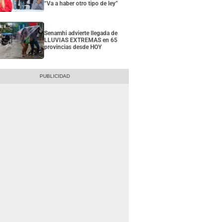
“Va a haber otro tipo de ley”
Senamhi advierte llegada de
LLUVIAS EXTREMAS en 65
provincias desde HOY