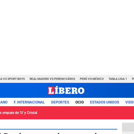
A VS SPORT BOYS
REAL MADRID VS FERENCVÁROS
PERÚ VS MÉXICO
TABLA LIGA 1
F
UANO
F. INTERNACIONAL
DEPORTES
OCIO
ESTADOS UNIDOS
VIDE
 empate de 'U' y Cristal