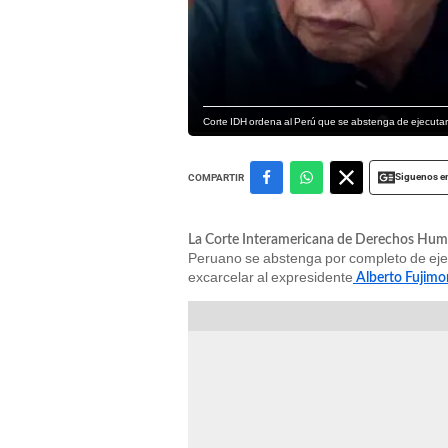
Corte IDH ordena al Perú que se abstenga de ejecutar 
Siguenos e
COMPARTIR
La Corte Interamericana de Derechos Hum
Peruano se abstenga por completo de ejec
excarcelar al expresidente
Alberto Fujimor