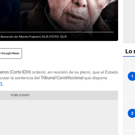
liberación de Alberto Fujimori | GLR | FOTO: GLR
Lo 
n Google News
ordenó, en reunión de su pleno, que el Estado
anos (Corte IDH)
1
utar la sentencia del
que dispone
Tribunal Constitucional
.
i
2