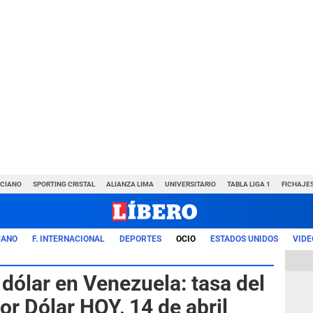
NCIANO
SPORTING CRISTAL
ALIANZA LIMA
UNIVERSITARIO
TABLA LIGA 1
FICHAJE
UANO
F. INTERNACIONAL
DEPORTES
OCIO
ESTADOS UNIDOS
VIDE
dólar en Venezuela: tasa del
r Dólar HOY, 14 de abril