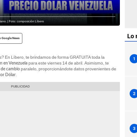
olano. | Foto: composición Líbero
Lo 
n Google News
? En Líbero, te brindamos de forma GRATUITA toda la
1
para este viernes 14 de abril. Asimismo, te
ón en Venezuela
paralelo, proporcionándote datos provenientes de
 de cambio
.
or Dólar
2
3