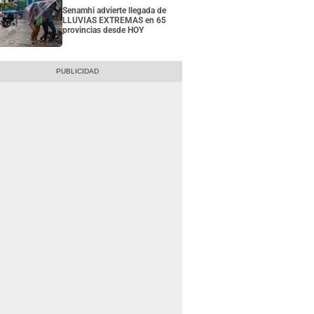
Senamhi advierte llegada de
LLUVIAS EXTREMAS en 65
provincias desde HOY