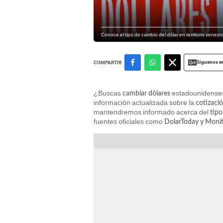
Conoce el tipo de cambio del dólar en territorio venez
Siguenos e
COMPARTIR
¿Buscas
estadounidenses
cambiar dólares
información actualizada sobre la
cotizaci
mantendremos informado acerca del
tipo
fuentes oficiales como
DolarToday y Monit