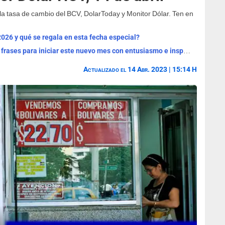
o la tasa de cambio del BCV, DolarToday y Monitor Dólar. Ten en
2026 y qué se regala en esta fecha especial?
¡Bienvenido, agosto 2026! Las mejores frases para iniciar este nuevo mes con entusiasmo e inspiración
Actualizado el 14 Abr. 2023 | 15:14 H