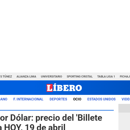
VS TÚNEZ
ALIANZA LIMA
UNIVERSITARIO
SPORTING CRISTAL
TABLA LIGA 1
FICHAJ
UANO
F. INTERNACIONAL
DEPORTES
OCIO
ESTADOS UNIDOS
VIDE
r Dólar: precio del 'Billete
 HOY, 19 de abril