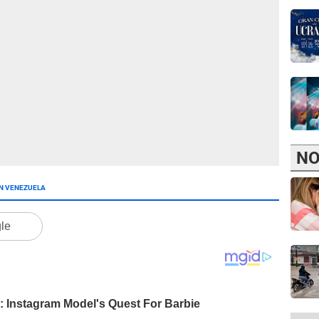
NO
N VENEZUELA
gle