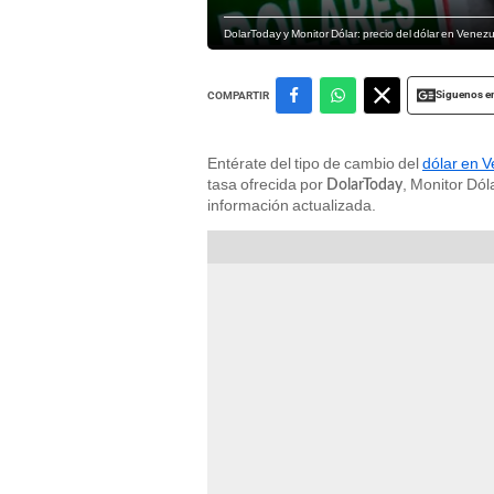
DolarToday y Monitor Dólar: precio del dólar en Venezu
Siguenos e
COMPARTIR
Entérate del tipo de cambio del
dólar en 
tasa ofrecida por
, Monitor Dól
DolarToday
información actualizada.