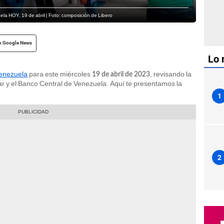
ela HOY, 19 de abril | Foto: composición de Libero
n Google News
Lo 
Venezuela
para este miércoles
, revisando la
19 de abril de 2023
ar y el Banco Central de Venezuela. Aquí te presentamos la
1
2