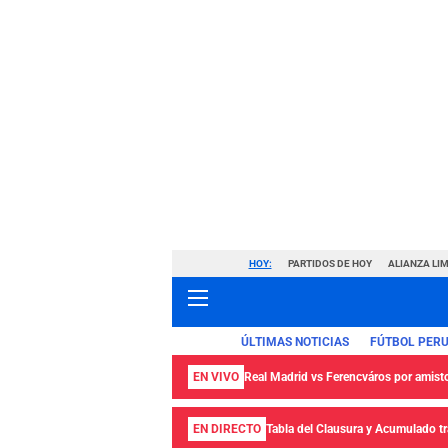
HOY:
PARTIDOS DE HOY
ALIANZA LIM
ÚLTIMAS NOTICIAS
FÚTBOL PER
EN VIVO
Real Madrid vs Ferencváros por amisto
EN DIRECTO
Tabla del Clausura y Acumulado tra