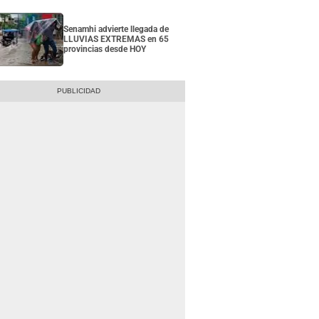
Senamhi advierte llegada de
LLUVIAS EXTREMAS en 65
provincias desde HOY