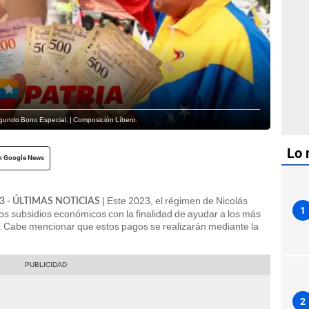
egundo Bono Especial. | Composición Líbero.
Lo 
n Google News
|
Este 2023, el régimen de Nicolás
023 - ÚLTIMAS NOTICIAS
1
os subsidios económicos con la finalidad de ayudar a los más
ca. Cabe mencionar que estos pagos se realizarán mediante la
2