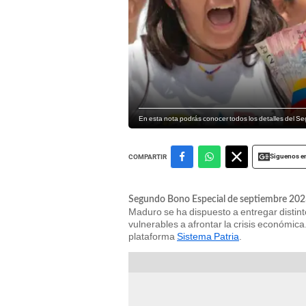
En esta nota podrás conocer todos los detalles del S
Siguenos e
COMPARTIR
Segundo Bono Especial de septiembre 2
Maduro se ha dispuesto a entregar distint
vulnerables a afrontar la crisis económi
plataforma
Sistema Patria
.