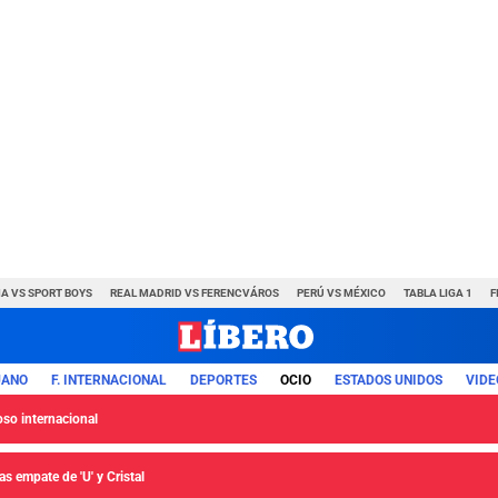
A VS SPORT BOYS
REAL MADRID VS FERENCVÁROS
PERÚ VS MÉXICO
TABLA LIGA 1
F
UANO
F. INTERNACIONAL
DEPORTES
OCIO
ESTADOS UNIDOS
VIDE
so internacional
s empate de 'U' y Cristal