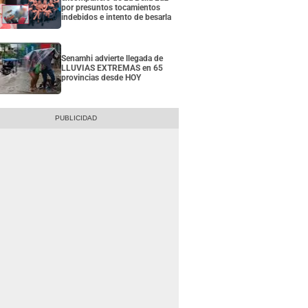
por presuntos tocamientos
indebidos e intento de besarla
Senamhi advierte llegada de
LLUVIAS EXTREMAS en 65
provincias desde HOY