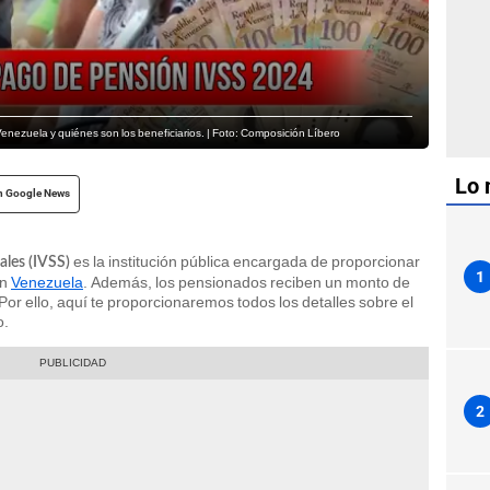
ezuela y quiénes son los beneficiarios. | Foto: Composición Líbero
Lo 
n Google News
es la institución pública encargada de proporcionar
ales (IVSS)
1
en
Venezuela
. Además, los pensionados reciben un monto de
 Por ello, aquí te proporcionaremos todos los detalles sobre el
o.
2