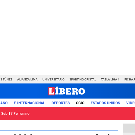
VS TÚNEZ
ALIANZA LIMA
UNIVERSITARIO
SPORTING CRISTAL
TABLA LIGA 1
FICHAJ
UANO
F. INTERNACIONAL
DEPORTES
OCIO
ESTADOS UNIDOS
VIDE
ey Sub 17 Femenino