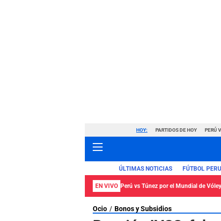
HOY:
PARTIDOS DE HOY
PERÚ 
ÚLTIMAS NOTICIAS
FÚTBOL PER
EN VIVO
Perú vs Túnez por el Mundial de Vól
Ocio
Bonos y Subsidios