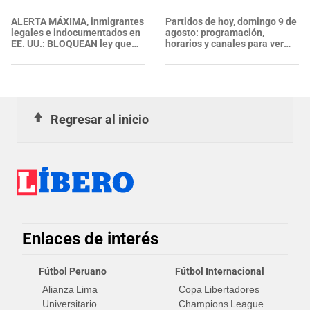
farmacéuticos y más
ALERTA MÁXIMA, inmigrantes
Partidos de hoy, domingo 9 de
legales e indocumentados en
agosto: programación,
EE. UU.: BLOQUEAN ley que
horarios y canales para ver
RECHAZA el uso de
fútbol EN VIVO
mascarillas a agentes del ICE
Regresar al inicio
Enlaces de interés
Fútbol Peruano
Fútbol Internacional
Alianza Lima
Copa Libertadores
Universitario
Champions League