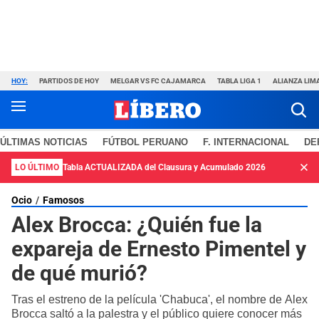
HOY:
PARTIDOS DE HOY
MELGAR VS FC CAJAMARCA
TABLA LIGA 1
ALIANZA LIM
ÚLTIMAS NOTICIAS
FÚTBOL PERUANO
F. INTERNACIONAL
DE
LO ÚLTIMO
Tabla ACTUALIZADA del Clausura y Acumulado 2026
Ocio
Famosos
Alex Brocca: ¿Quién fue la
expareja de Ernesto Pimentel y
de qué murió?
Tras el estreno de la película 'Chabuca', el nombre de Alex
Brocca saltó a la palestra y el público quiere conocer más