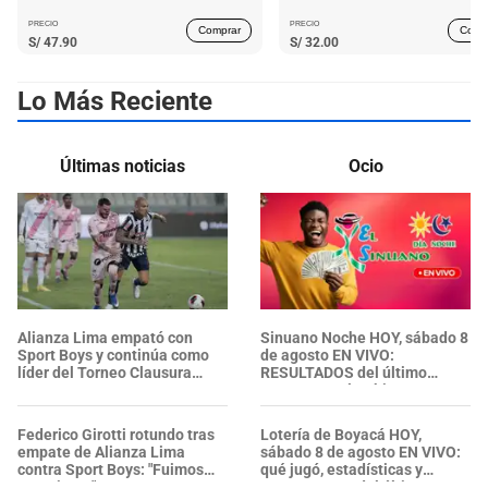
PRECIO
PRECIO
Comprar
Comp
S/
47.90
S/
32.00
Lo Más Reciente
Últimas noticias
Ocio
Alianza Lima empató con
Sinuano Noche HOY, sábado 8
Sport Boys y continúa como
de agosto EN VIVO:
líder del Torneo Clausura
RESULTADOS del último
2026
sorteo en Colombia
Federico Girotti rotundo tras
Lotería de Boyacá HOY,
empate de Alianza Lima
sábado 8 de agosto EN VIVO:
contra Sport Boys: "Fuimos
qué jugó, estadísticas y
superiores"
RESULTADOS del último