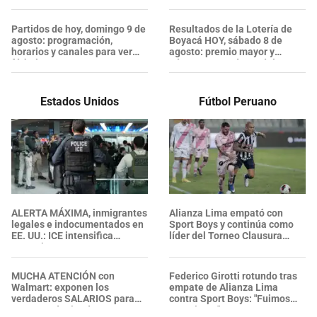
sorteo
Partidos de hoy, domingo 9 de
Resultados de la Lotería de
agosto: programación,
Boyacá HOY, sábado 8 de
horarios y canales para ver
agosto: premio mayor y
fútbol EN VIVO
números ganadores del
último sorteo
Estados Unidos
Fútbol Peruano
ALERTA MÁXIMA, inmigrantes
Alianza Lima empató con
legales e indocumentados en
Sport Boys y continúa como
EE. UU.: ICE intensifica
líder del Torneo Clausura
operativos en aeropuertos y
2026
arresta a NUMEROSOS
EXTRANJEROS en un solo día
MUCHA ATENCIÓN con
Federico Girotti rotundo tras
Walmart: exponen los
empate de Alianza Lima
verdaderos SALARIOS para
contra Sport Boys: "Fuimos
gerentes de tienda,
superiores"