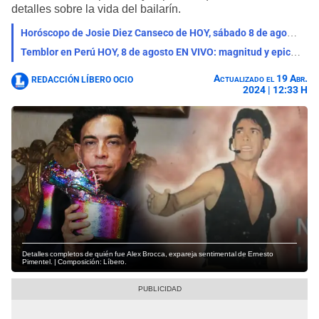
detalles sobre la vida del bailarín.
Horóscopo de Josie Diez Canseco de HOY, sábado 8 de agosto: acertadas predicciones en el amor, salud y dinero
Temblor en Perú HOY, 8 de agosto EN VIVO: magnitud y epicentro de los últimos sismos según IGP
Actualizado el 19 Abr.
REDACCIÓN LÍBERO OCIO
2024 | 12:33 H
Detalles completos de quién fue Alex Brocca, expareja sentimental de Ernesto
Pimentel. | Composición: Líbero.