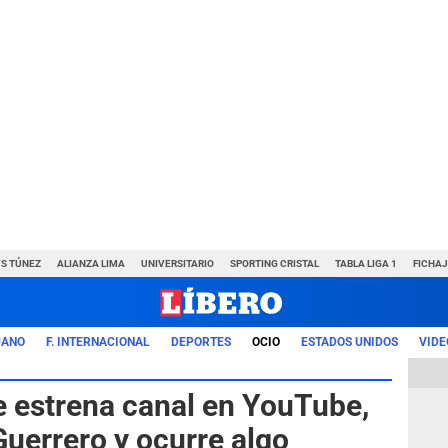
VS TÚNEZ
ALIANZA LIMA
UNIVERSITARIO
SPORTING CRISTAL
TABLA LIGA 1
FICHAJ
UANO
F. INTERNACIONAL
DEPORTES
OCIO
ESTADOS UNIDOS
VIDE
 estrena canal en YouTube,
Guerrero y ocurre algo