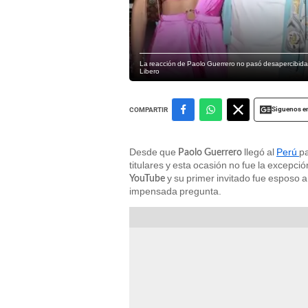
La reacción de Paolo Guerrero no pasó desapercibida 
Libero
Siguenos e
COMPARTIR
Desde que
llegó al
Perú
pa
Paolo Guerrero
titulares y esta ocasión no fue la excepci
y su primer invitado fue esposo
YouTube
impensada pregunta.