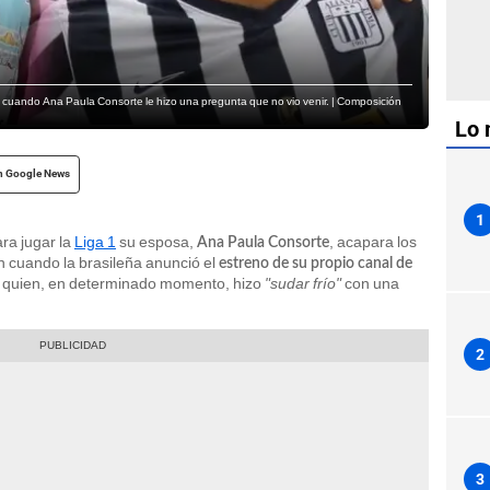
cuando Ana Paula Consorte le hizo una pregunta que no vio venir. | Composición
Lo 
n Google News
1
ra jugar la
Liga 1
su esposa,
, acapara los
Ana Paula Consorte
ón cuando la brasileña anunció el
estreno de su propio canal de
 a quien, en determinado momento, hizo
"sudar frío"
con una
2
3