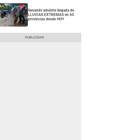
Senamhi advierte llegada de
LLUVIAS EXTREMAS en 65
provincias desde HOY