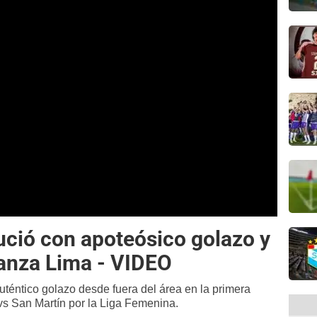
ució con apoteósico golazo y
ianza Lima - VIDEO
uténtico golazo desde fuera del área en la primera
 vs San Martín por la Liga Femenina.