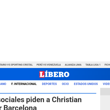
TARIO VS SPORTING CRISTAL
PERÚ VS VENEZUELA
ALIANZA LIMA
TABLA LIGA 1
FIC
UANO
F. INTERNACIONAL
DEPORTES
OCIO
ESTADOS UNIDOS
VIDE
ociales piden a Christian
r Barcelona