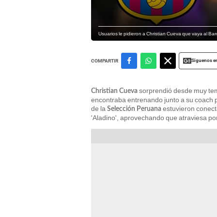
Usuarios le pidieron a Christian Cueva que vaya al B
Siguenos e
COMPARTIR
sorprendió desde muy temp
Christian Cueva
encontraba entrenando junto a su coach p
de la
estuvieron conect
Selección Peruana
'Aladino', aprovechando que atraviesa po