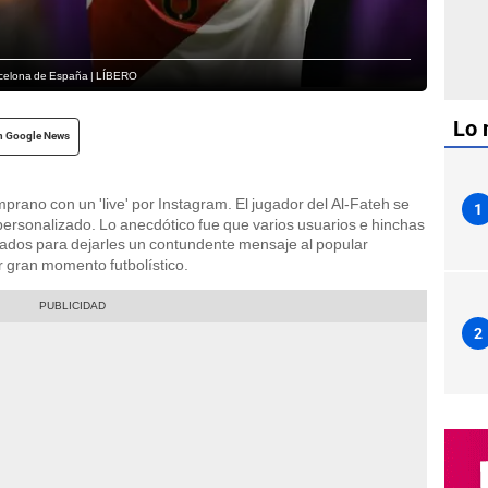
arcelona de España | LÍBERO
Lo 
n Google News
rano con un 'live' por Instagram. El jugador del Al-Fateh se
1
ersonalizado. Lo anecdótico fue que varios usuarios e hinchas
ados para dejarles un contundente mensaje al popular
r gran momento futbolístico.
2