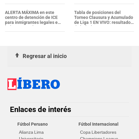
mascarillas a agentes del ICE
ALERTA MÁXIMA en este
Tabla de posiciones del
centro de detención de ICE
Torneo Clausura y Acumulado
para inmigrantes legales e
de Liga 1 EN VIVO: resultados
indocumentados en EE. UU.:
de la fecha 4
SALVADOREÑO falleció tras
sufrir una "emergencia
médica"
Regresar al inicio
Enlaces de interés
Fútbol Peruano
Fútbol Internacional
Alianza Lima
Copa Libertadores
Universitario
Champions League