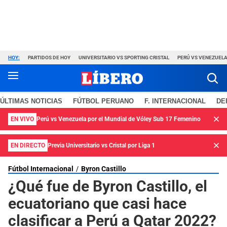
HOY:
PARTIDOS DE HOY
UNIVERSITARIO VS SPORTING CRISTAL
PERÚ VS VENEZUEL
ÚLTIMAS NOTICIAS
FÚTBOL PERUANO
F. INTERNACIONAL
DE
EN VIVO
Perú vs Venezuela por el Mundial de Vóley Sub 17 Femenino
EN DIRECTO
Previa Universitario vs Cristal por Liga 1
Fútbol Internacional
Byron Castillo
¿Qué fue de Byron Castillo, el
ecuatoriano que casi hace
clasificar a Perú a Qatar 2022?