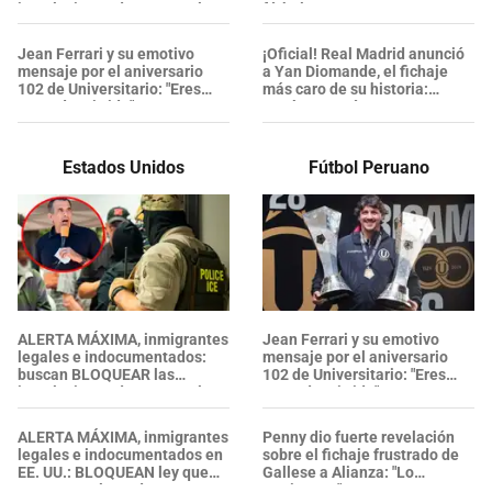
instalaciones de ICE; revelan
fútbol GRATIS
PLAN de acción de legislador
Jean Ferrari y su emotivo
¡Oficial! Real Madrid anunció
mensaje por el aniversario
a Yan Diomande, el fichaje
102 de Universitario: "Eres
más caro de su historia:
parte de mi vida"
¿Cuánto pagó?
Estados Unidos
Fútbol Peruano
ALERTA MÁXIMA, inmigrantes
Jean Ferrari y su emotivo
legales e indocumentados:
mensaje por el aniversario
buscan BLOQUEAR las
102 de Universitario: "Eres
instalaciones de ICE; revelan
parte de mi vida"
PLAN de acción de legislador
ALERTA MÁXIMA, inmigrantes
Penny dio fuerte revelación
legales e indocumentados en
sobre el fichaje frustrado de
EE. UU.: BLOQUEAN ley que
Gallese a Alianza: "Lo
RECHAZA el uso de
metieron..."