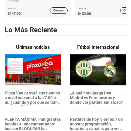
Domingo
PRECIO
PRECIO
Comprar
Comp
S/
47.90
S/
32.00
Lo Más Reciente
Últimas noticias
Fútbol Internacional
Plaza Vea cerrará sus tiendas
¿A qué hora juega Real
a nivel nacional a las 7:00 p.
Madrid vs Ferencváros y
m.:¿cuándo y por qué se toma
dónde ver partido amistoso?
esta medida?
ALERTA MÁXIMA, inmigrantes
Partidos de hoy, viernes 7 de
legales e indocumentados:
agosto: programación,
buscan BLOQUEAR las
horarios y canales para ver