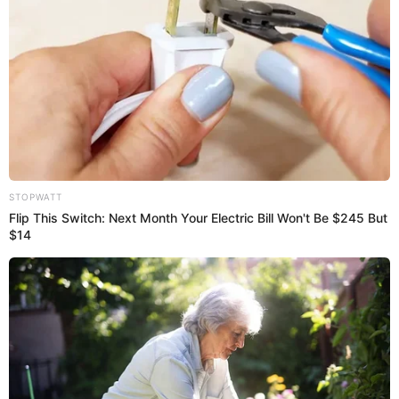
streaming
.
Star Plus
EUROPA LEAGUE
BAYER LEVERKUSEN
ATALANTA
Prefiero a Libero en Google