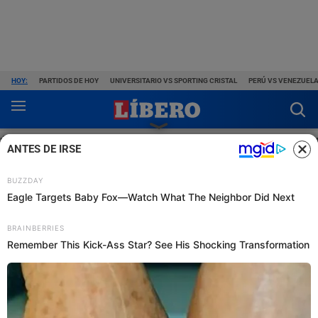
HOY:
PARTIDOS DE HOY
UNIVERSITARIO VS SPORTING CRISTAL
PERÚ VS VENEZUEL
ÚLTIMAS NOTICIAS
FÚTBOL PERUANO
F. INTERNACIONAL
DE
ANTES DE IRSE
EN VIVO
Perú vs Venezuela por el Mundial de Vóley Sub 17 Femenino
EN DIRECTO
Previa Universitario vs Cristal por Liga 1
Fútbol Internacional
Bayer Leverkusen vs Atalanta:
fecha, hora y canal de la final
por Europa League