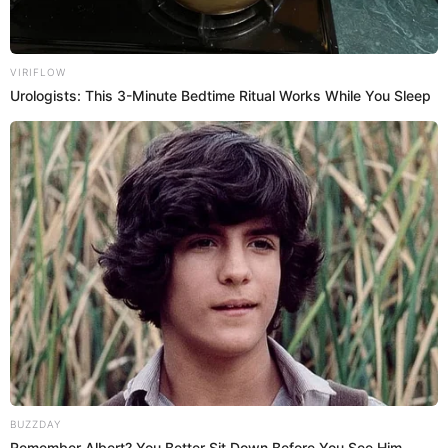
PUEDES VER:
¿A qué hora juegan Real Madrid vs. Granada y
qué canal transmite partido por LaLiga?
La escuadra de
parte como la favorita del
Xabi Alonso
público, pues ha mantenido
una impactante racha de 50
encuentros
sin haber perdido. En realidad, el equipo de la
farmacéutica alemana perdió por última vez el 27 de mayo
del 2023 ante el Bochum, hace casi un año.