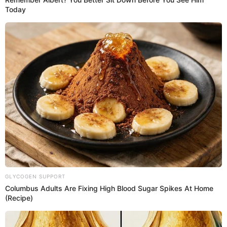
El equipo de Xabi Alonso jugará la final de la Europa League
tras una temporada asombrosa. Foto: Bayer Leverkusen
Mientras tanto, el elenco de
ha
Gian Piero Gasperini
mostrado un excelente nivel tanto en la Serie A como en el
certamen internacional antes mencionado. Después de
imponerse ante Marsella en la semifinal, el conjunto de la
'Diosa' estará llegando a su encuentro ante Leverkusen
con la frente en alto.