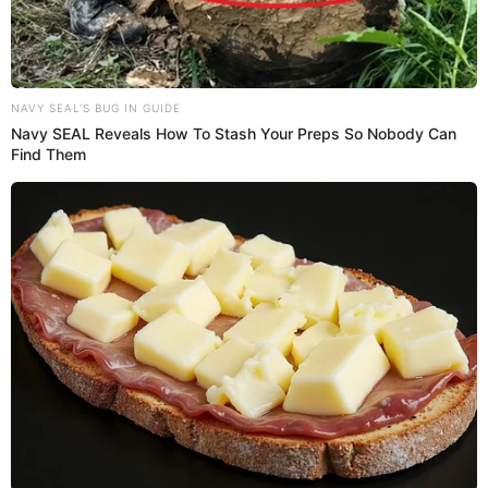
Bayer Leverkusen vs. Atalanta chocarán en la
emocionante final de la Champions League
desde las
. Sin embargo, si vives en otro país del
14:00 horas de Perú
continente sudamericano, AQUÍ puedes revisar otros
horarios para sintonizar este importante cotejo según tu
ubicación: