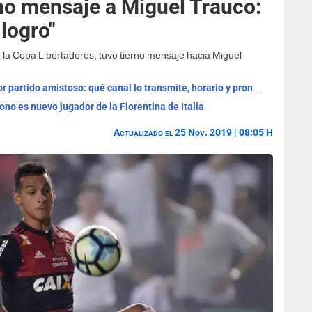
erno mensaje a Miguel Trauco:
 logro"
 de la Copa Libertadores, tuvo tierno mensaje hacia Miguel
Real Madrid vs Ferencváros EN VIVO por partido amistoso: qué canal lo transmite, horario y pronóstico
no es nuevo jugador de la Fiorentina de Italia
Actualizado el 25 Nov. 2019 | 08:05 H