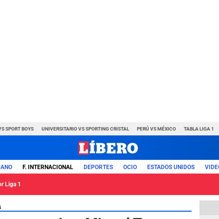
VS SPORT BOYS
UNIVERSITARIO VS SPORTING CRISTAL
PERÚ VS MÉXICO
TABLA LIGA 1
UANO
F. INTERNACIONAL
DEPORTES
OCIO
ESTADOS UNIDOS
VIDE
or Liga 1
s