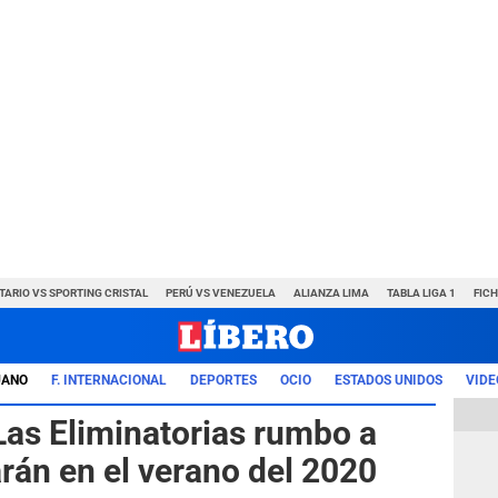
TARIO VS SPORTING CRISTAL
PERÚ VS VENEZUELA
ALIANZA LIMA
TABLA LIGA 1
FIC
UANO
F. INTERNACIONAL
DEPORTES
OCIO
ESTADOS UNIDOS
VIDE
Las Eliminatorias rumbo a
án en el verano del 2020