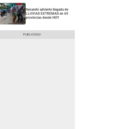
Senamhi advierte llegada de
LLUVIAS EXTREMAS en 65
provincias desde HOY