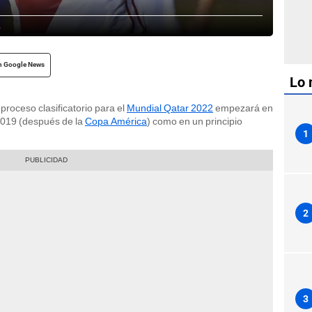
a
n Google News
Lo 
proceso clasificatorio para el
Mundial Qatar 2022
empezará en
2019 (después de la
Copa América
) como en un principio
1
2
3