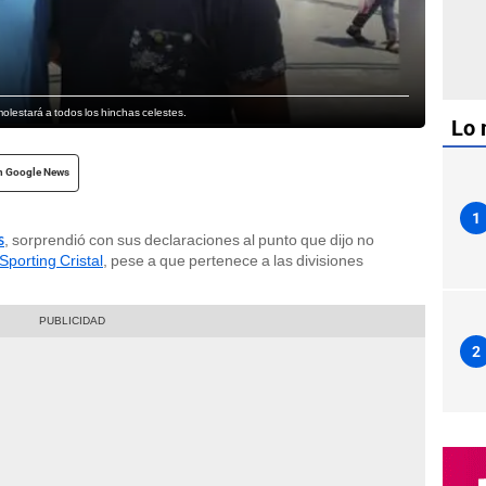
e molestará a todos los hinchas celestes.
Lo 
n Google News
1
, sorprendió con sus declaraciones al punto que dijo no
s
Sporting Cristal
, pese a que pertenece a las divisiones
2