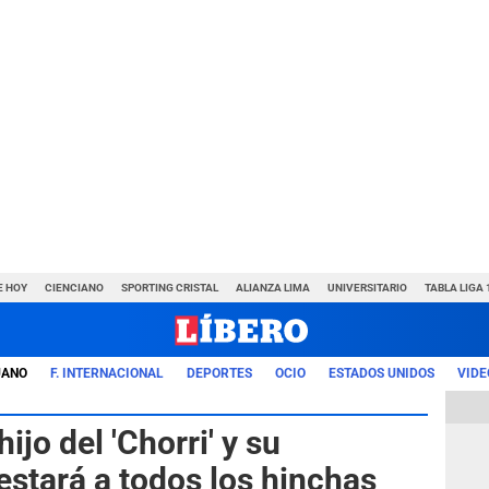
E HOY
CIENCIANO
SPORTING CRISTAL
ALIANZA LIMA
UNIVERSITARIO
TABLA LIGA 
UANO
F. INTERNACIONAL
DEPORTES
OCIO
ESTADOS UNIDOS
VIDE
hijo del 'Chorri' y su
estará a todos los hinchas