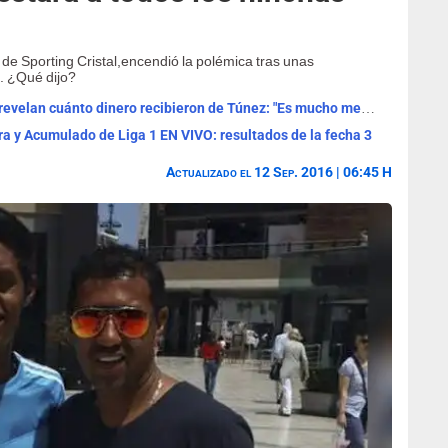
de Sporting Cristal,encendió la polémica tras unas
. ¿Qué dijo?
Universitario vendió a Jesús Castillo y revelan cuánto dinero recibieron de Túnez: "Es mucho menos..."
ra y Acumulado de Liga 1 EN VIVO: resultados de la fecha 3
Actualizado el 12 Sep. 2016 | 06:45 H