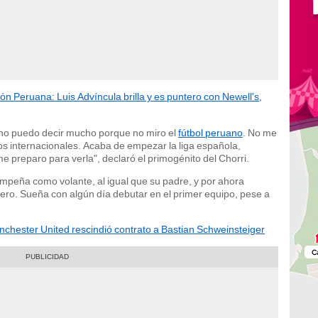
ón Peruana: Luis Advíncula brilla y es puntero con Newell's,
d no puedo decir mucho porque no miro el
fútbol peruano
. No me
dos internacionales. Acaba de empezar la liga española,
preparo para verla", declaró el primogénito del Chorri.
peña como volante, al igual que su padre, y por ahora
ero. Sueña con algún día debutar en el primer equipo, pese a
ester United rescindió contrato a Bastian Schweinsteiger​​​​​​​