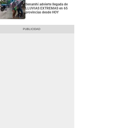
Senamhi advierte llegada de
LLUVIAS EXTREMAS en 65
provincias desde HOY