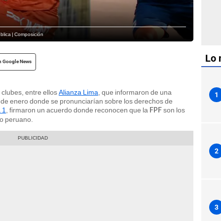
ública | Composición
Lo 
n Google News
clubes, entre ellos
Alianza Lima
, que informaron de una
1
 de enero donde se pronunciarían sobre los derechos de
 1
, firmaron un acuerdo donde reconocen que la
son los
FPF
eo peruano.
2
3