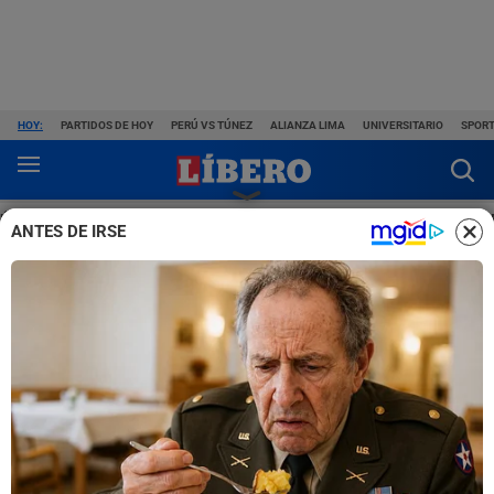
HOY:
PARTIDOS DE HOY
PERÚ VS TÚNEZ
ALIANZA LIMA
UNIVERSITARIO
SPORT
ÚLTIMAS NOTICIAS
FÚTBOL PERUANO
F. INTERNACIONAL
DE
ANTES DE IRSE
Fútbol Peruano
San Martín cayó 3-2 ante
Alianza Universidad en los
playoffs de la Liga 2
Alianza Universidad le remontó el partido a la San Martín
en la ida de los playoffs por el ascenso. El cuadro 'Santo'
no pudo sostener la ventaja y todo se define en Huánuco.
Comerciantes FC vs. Los Chankas EN VIVO por Liga 2 semifinal Play-offs: hora y canal para ver