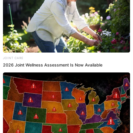
El gol de Damián Ísmodes