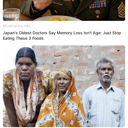
Presidente de SAFAP denunció grave caso de amaño: "A un jugador le pusieron una pistola"
Actualizado el 10 Oct.
REDACCIÓN LÍBERO
2023 | 15:27 H
Alianza Universidad vs. San Martín por la Liga 2 | Foto: Alianza Universidad