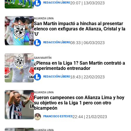
Redacción Líbero
20:07 | 13/03/2023
Alianza Lima
San Martín impactó a hinchas al presentar
elenco con exfiguras de Alianza, Cristal y la
'U'
Redacción Líbero
08:33 | 06/03/2023
San Martín
¿Piensa en la Liga 1? San Martín contrató a
experimentado entrenador
Redacción Líbero
18:43 | 22/02/2023
Alianza Lima
Fueron campeones con Alianza Lima y hoy
su objetivo es la Liga 1 pero con otro
bicampeón
Francisco Esteves
22:44 | 21/02/2023
Alianza Lima