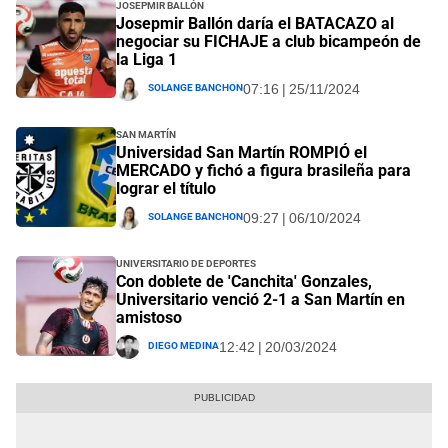
Josepmir Ballón
Josepmir Ballón daría el BATACAZO al
negociar su FICHAJE a club bicampeón de
la Liga 1
Solange Banchon
07:16 | 25/11/2024
San Martín
Universidad San Martín ROMPIÓ el
MERCADO y fichó a figura brasileña para
lograr el título
Solange Banchon
09:27 | 06/10/2024
Universitario de Deportes
Con doblete de 'Canchita' Gonzales,
Universitario venció 2-1 a San Martín en
amistoso
Diego Medina
12:42 | 20/03/2024