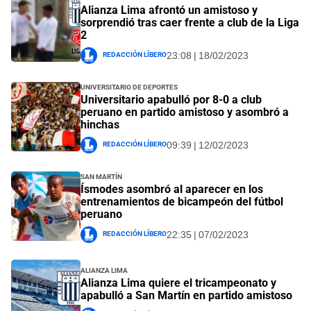
Alianza Lima afrontó un amistoso y
sorprendió tras caer frente a club de la Liga
2
Redacción Líbero
23:08 | 18/02/2023
Universitario de Deportes
Universitario apabulló por 8-0 a club
peruano en partido amistoso y asombró a
hinchas
Redacción Líbero
09:39 | 12/02/2023
San Martín
Ísmodes asombró al aparecer en los
entrenamientos de bicampeón del fútbol
peruano
Redacción Líbero
22:35 | 07/02/2023
Alianza Lima
Alianza Lima quiere el tricampeonato y
apabulló a San Martín en partido amistoso