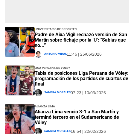
Universitario de Deportes
Padre de Aixa Vigil rechazó versión de San
Martín sobre fichaje por la 'U': "Sabías que
no...”
Antonio Vidal
11:45 | 25/06/2026
Liga Peruana de Voley
Tabla de posiciones Liga Peruana de Vóley:
programación de los partidos de cuartos de
final
Sandra Morales
07:23 | 10/03/2026
Alianza Lima
Alianza Lima venció 3-1 a San Martín y
terminó tercero en el Sudamericano de
Vóley
Sandra Morales
16:54 | 22/02/2026