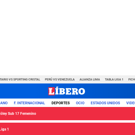
TARIO VS SPORTING CRISTAL
PERÚ VS VENEZUELA
ALIANZA LIMA
TABLA LIGA 1
FIC
UANO
F. INTERNACIONAL
DEPORTES
OCIO
ESTADOS UNIDOS
VIDE
 Vóley Sub 17 Femenino
Liga 1