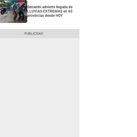
Senamhi advierte llegada de
LLUVIAS EXTREMAS en 65
provincias desde HOY