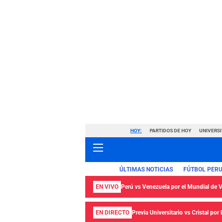
HOY:
PARTIDOS DE HOY
UNIVERSI
ÚLTIMAS NOTICIAS
FÚTBOL PER
EN VIVO
Perú vs Venezuela por el Mundial de
EN DIRECTO
Previa Universitario vs Cristal por 