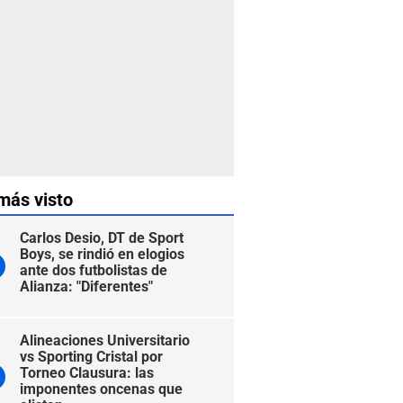
más visto
Carlos Desio, DT de Sport
Boys, se rindió en elogios
ante dos futbolistas de
Alianza: "Diferentes"
Alineaciones Universitario
vs Sporting Cristal por
Torneo Clausura: las
imponentes oncenas que