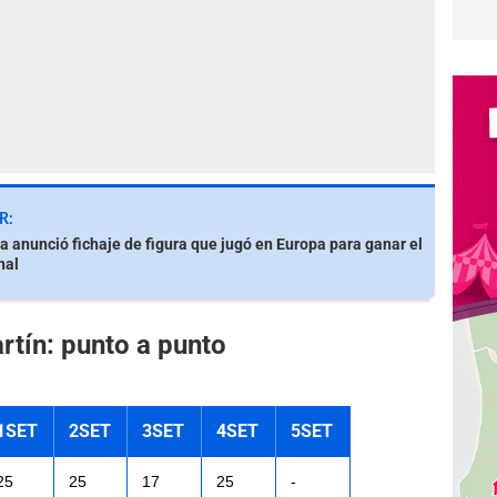
R:
a anunció fichaje de figura que jugó en Europa para ganar el
nal
rtín: punto a punto
1SET
2SET
3SET
4SET
5SET
25
25
17
25
-