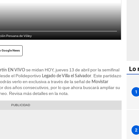
ación Peruana de Vóley
n Google News
Lo 
se midan HOY, jueves 13 de abril por la semifinal
rtín
EN VIVO
esde el Polideportivo
. Este partidazo
Legado de Villa el Salvador
podrás verlo en exclusiva a través de la señal de
Movistar
or dos años consecutivos, por lo que ahora buscará ampliar su
1
neo. Revisa más detalles en la nota.
2