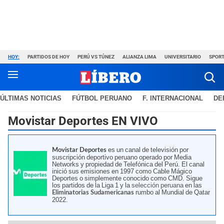
HOY:
PARTIDOS DE HOY
PERÚ VS TÚNEZ
ALIANZA LIMA
UNIVERSITARIO
SPORT
ÚLTIMAS NOTICIAS
FÚTBOL PERUANO
F. INTERNACIONAL
DE
Movistar Deportes EN VIVO
es un canal de televisión por
Movistar Deportes
suscripción deportivo peruano operado por Media
Networks y propiedad de Telefónica del Perú. El canal
inició sus emisiones en 1997 como Cable Mágico
Deportes o simplemente conocido como CMD. Sigue
los partidos de la Liga 1 y la
selección peruana
en las
rumbo al Mundial de Qatar
Eliminatorias Sudamericanas
2022.