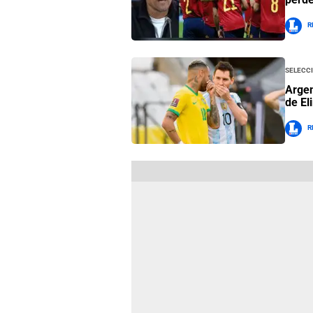
R
selecci
Argen
de El
R