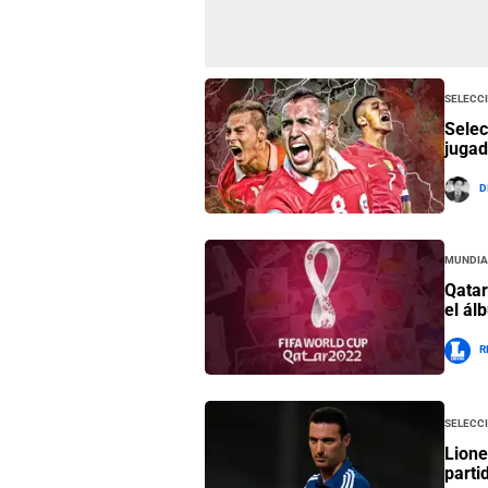
Selecc
Selec
jugad
D
Mundia
Qatar
el ál
R
Selecc
Lione
parti