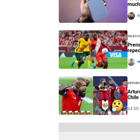
mucho
D
Selecc
Prens
repec
M
Arturo
Artur
Chile
14:55 