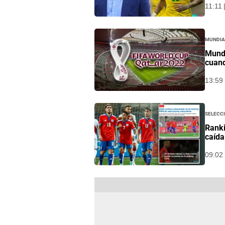
11:11 
Mundia
Mundi
cuand
13:59 
Selecc
Ranki
caída
09:02 