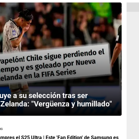
uye a su selección tras ser
Zelanda: "Vergüenza y humillado"
ng
mpres el S25 Ultra | Este 'Fan Edition' de Samsung es