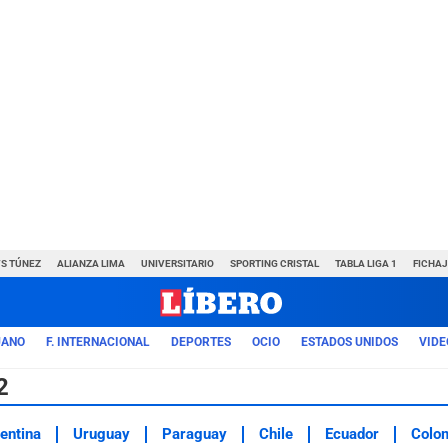
VS TÚNEZ
ALIANZA LIMA
UNIVERSITARIO
SPORTING CRISTAL
TABLA LIGA 1
FICHAJ
UANO
F. INTERNACIONAL
DEPORTES
OCIO
ESTADOS UNIDOS
VIDE
2
entina
Uruguay
Paraguay
Chile
Ecuador
Colo