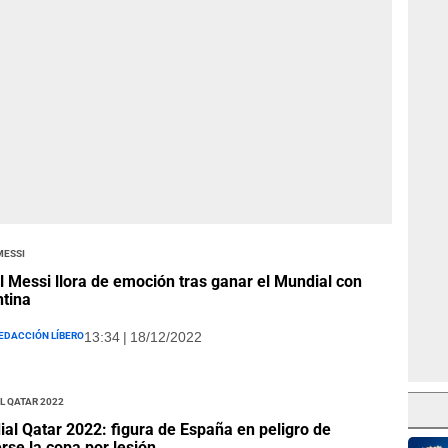
Messi
l Messi llora de emoción tras ganar el Mundial con
tina
edacción Líbero
13:34 | 18/12/2022
l Qatar 2022
al Qatar 2022: figura de España en peligro de
rse la copa por lesión