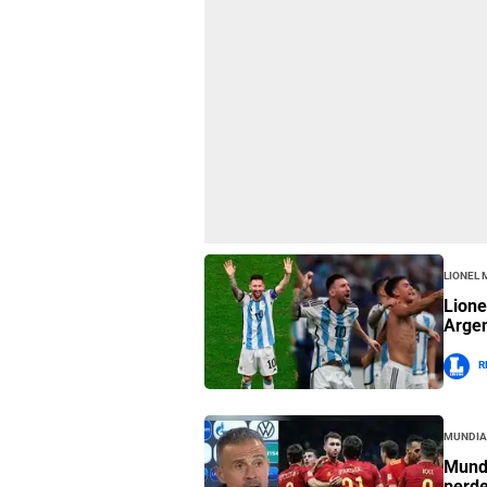
Lionel 
Lione
Argen
R
Mundia
Mundi
perde