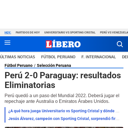
HOY:
PARTIDOS DE HOY
UNIVERSITARIO VS SPORTING CRISTAL
PERÚ VS VENEZUEL
ÚLTIMAS NOTICIAS
FÚTBOL PERUANO
F. INTERNACIONAL
DE
Fútbol Peruano
Selección Peruana
Perú 2-0 Paraguay: resultados
Eliminatorias
Perú quedó a un paso del Mundial 2022. Deberá jugar el
repechaje ante Australia o Emiratos Árabes Unidos.
¿A qué hora juega Universitario vs Sporting Cristal y dónde ver el clásico por el Torneo Clausura?
Jesús Álvarez, campeón con Sporting Cristal, sorprendió firmando por histórico club: "Experiencia"