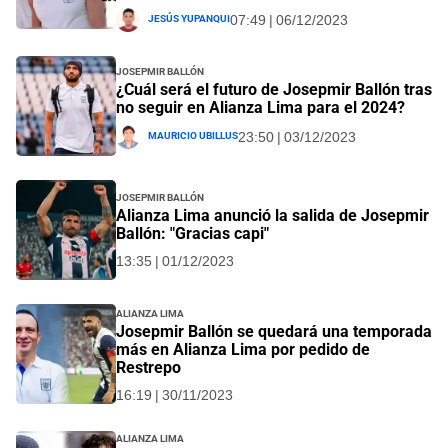
Jesús Yupanqui
07:49 | 06/12/2023
Josepmir Ballón
¿Cuál será el futuro de Josepmir Ballón tras
no seguir en Alianza Lima para el 2024?
Mauricio Ubillus
23:50 | 03/12/2023
Josepmir Ballón
Alianza Lima anunció la salida de Josepmir
Ballón: "Gracias capi"
13:35 | 01/12/2023
Alianza Lima
Josepmir Ballón se quedará una temporada
más en Alianza Lima por pedido de
Restrepo
16:19 | 30/11/2023
Alianza Lima