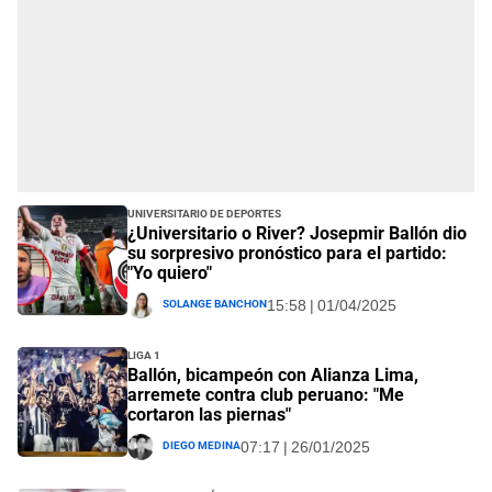
Universitario de Deportes
¿Universitario o River? Josepmir Ballón dio
su sorpresivo pronóstico para el partido:
"Yo quiero"
Solange Banchon
15:58 | 01/04/2025
Liga 1
Ballón, bicampeón con Alianza Lima,
arremete contra club peruano: "Me
cortaron las piernas"
Diego Medina
07:17 | 26/01/2025