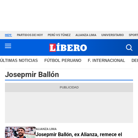
HOY:
PARTIDOS DE HOY
PERÚ VS TÚNEZ
ALIANZA LIMA
UNIVERSITARIO
SPORT
ÚLTIMAS NOTICIAS
FÚTBOL PERUANO
F. INTERNACIONAL
DE
Josepmir Ballón
Alianza Lima
Josepmir Ballón, ex Alianza, remece el