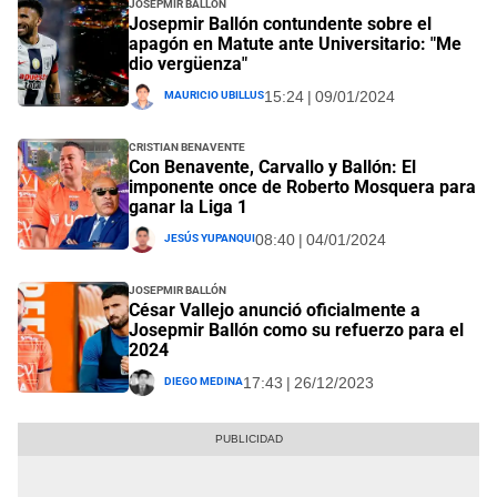
Josepmir Ballón
Josepmir Ballón contundente sobre el
apagón en Matute ante Universitario: "Me
dio vergüenza"
Mauricio Ubillus
15:24 | 09/01/2024
Cristian Benavente
Con Benavente, Carvallo y Ballón: El
imponente once de Roberto Mosquera para
ganar la Liga 1
Jesús Yupanqui
08:40 | 04/01/2024
Josepmir Ballón
César Vallejo anunció oficialmente a
Josepmir Ballón como su refuerzo para el
2024
Diego Medina
17:43 | 26/12/2023