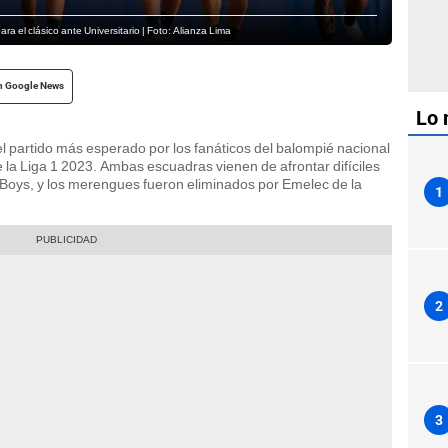
a el clásico ante Universitario | Foto: Alianza Lima
n Google News
Lo 
l partido más esperado por los fanáticos del balompié nacional
 la Liga 1 2023. Ambas escuadras vienen de afrontar difíciles
 Boys, y los merengues fueron eliminados por Emelec de la
1
2
3