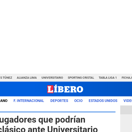
VS TÚNEZ
ALIANZA LIMA
UNIVERSITARIO
SPORTING CRISTAL
TABLA LIGA 1
FICHAJ
UANO
F. INTERNACIONAL
DEPORTES
OCIO
ESTADOS UNIDOS
VIDE
 jugadores que podrían
clásico ante Universitario