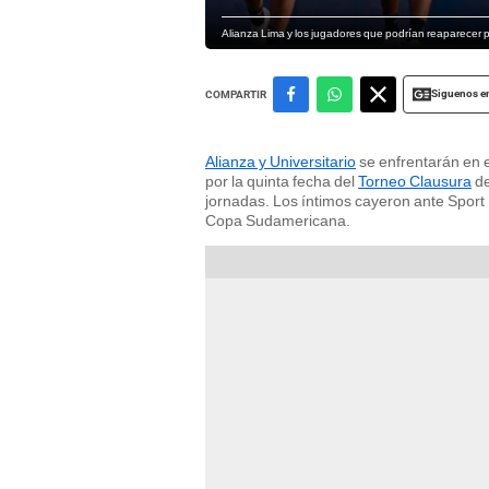
Alianza Lima y los jugadores que podrían reaparecer par
Siguenos e
COMPARTIR
Alianza y Universitario
se enfrentarán en e
por la quinta fecha del
Torneo Clausura
de
jornadas. Los íntimos cayeron ante Sport
Copa Sudamericana.