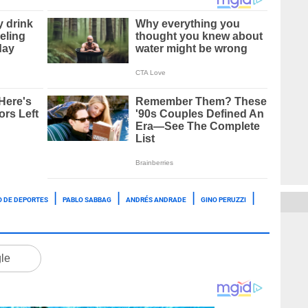
O DE DEPORTES
PABLO SABBAG
ANDRÉS ANDRADE
GINO PERUZZI
gle