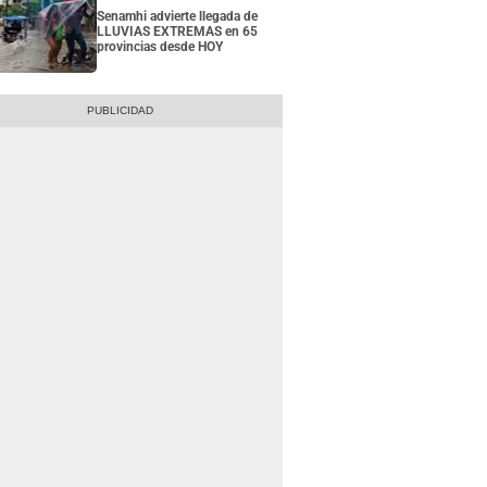
Senamhi advierte llegada de
LLUVIAS EXTREMAS en 65
provincias desde HOY