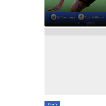
2
de 5