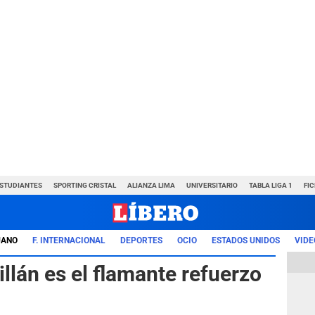
ESTUDIANTES
SPORTING CRISTAL
ALIANZA LIMA
UNIVERSITARIO
TABLA LIGA 1
FI
UANO
F. INTERNACIONAL
DEPORTES
OCIO
ESTADOS UNIDOS
VIDE
illán es el flamante refuerzo