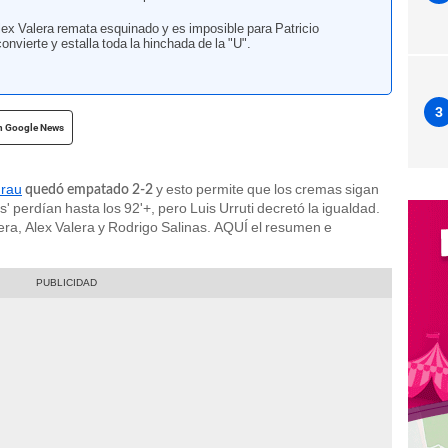
lex Valera remata esquinado y es imposible para Patricio
onvierte y estalla toda la hinchada de la "U".
3
n Google News
Grau
y esto permite que los cremas sigan
quedó empatado 2-2
as' perdían hasta los 92'+, pero Luis Urruti decretó la igualdad.
era, Alex Valera y Rodrigo Salinas. AQUÍ el resumen e