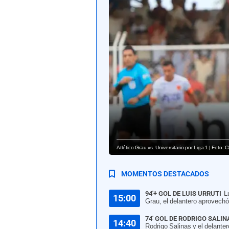
Atlético Grau vs. Universitario por Liga 1 | Foto: 
MOMENTOS DESTACADOS
94'+ GOL DE LUIS URRUTI
L
15:00
Grau, el delantero aprovechó 
74' GOL DE RODRIGO SALIN
14:40
Rodrigo Salinas y el delanter