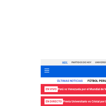
HOY:
PARTIDOS DE HOY
UNIVERSI
ÚLTIMAS NOTICIAS
FÚTBOL PER
EN VIVO
Perú vs Venezuela por el Mundial de
EN DIRECTO
Previa Universitario vs Cristal por 