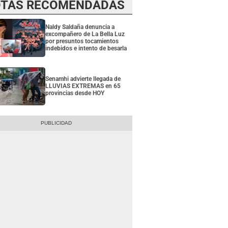
TAS RECOMENDADAS
Naldy Saldaña denuncia a
excompañero de La Bella Luz
por presuntos tocamientos
indebidos e intento de besarla
Senamhi advierte llegada de
LLUVIAS EXTREMAS en 65
provincias desde HOY