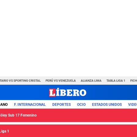
TARIO VS SPORTING CRISTAL
PERÚ VS VENEZUELA
ALIANZA LIMA
TABLA LIGA 1
FIC
UANO
F. INTERNACIONAL
DEPORTES
OCIO
ESTADOS UNIDOS
VIDE
 Vóley Sub 17 Femenino
Liga 1