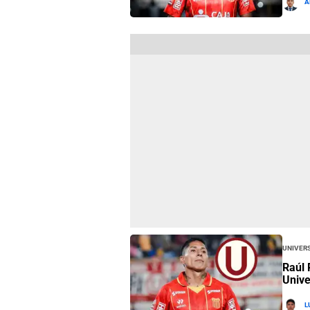
A
Univers
Raúl 
Unive
L