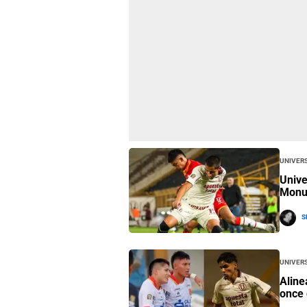
Univers
Unive
Monum
S
Univers
Aline
once 