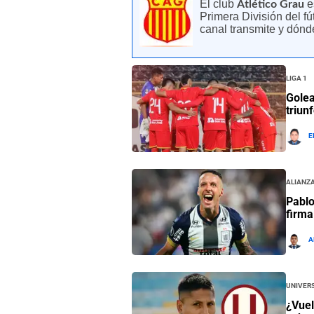
El club
e
Atlético Grau
Primera División del fú
canal transmite y dón
Liga 1
Golea
triun
E
Alianza
Pablo
firma
A
Univers
¿Vuel