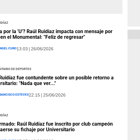
idíaz
a por la 'U'? Raúl Ruidíaz impacta con mensaje por
 en el Monumental: "Feliz de regresar"
ngel Curo
13:03 | 26/06/2026
itario de Deportes
Ruidíaz fue contundente sobre un posible retorno a
rsitario: "Nada que ver..."
rancisco Esteves
22:15 | 25/06/2026
idíaz
rmado: Raúl Ruidíaz fue inscrito por club campeón
caerse su fichaje por Universitario