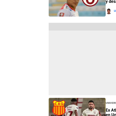
y des
L
Univers
Ex At
en Un