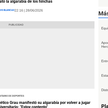
ató la algarabía de los hinchas
uis Blancas
22:16 | 28/06/2026
Más
Equi
Apod
Hero
Entr
Esta
Distr
itario de Deportes
lético Grau manifestó su algarabía por volver a jugar
Pl
iversitario: "Estoy contento"