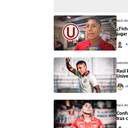
Raúl Ru
¿Fich
jugar
A
Univers
Raúl 
Unive
F
Raúl Ru
Confi
tras 