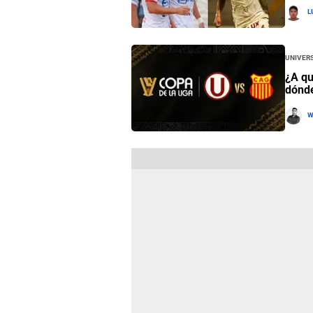
L
Univers
¿A qu
dónde
W