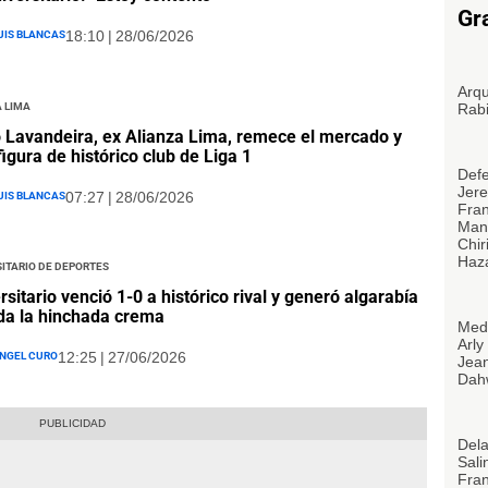
Gr
uis Blancas
18:10 | 28/06/2026
Arqu
 Lima
Rabi
 Lavandeira, ex Alianza Lima, remece el mercado y
figura de histórico club de Liga 1
Defe
Jere
uis Blancas
07:27 | 28/06/2026
Fra
Manu
Chir
Haza
itario de Deportes
rsitario venció 1-0 a histórico rival y generó algarabía
da la hinchada crema
Medi
Arly
ngel Curo
12:25 | 27/06/2026
Jean
Dahw
Dela
Sali
Fran