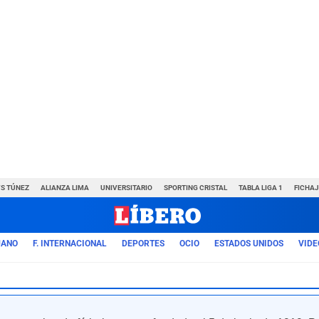
VS TÚNEZ
ALIANZA LIMA
UNIVERSITARIO
SPORTING CRISTAL
TABLA LIGA 1
FICHAJ
UANO
F. INTERNACIONAL
DEPORTES
OCIO
ESTADOS UNIDOS
VIDE