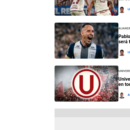
L
Alianza
Pablo
será 
L
Univers
Unive
en to
A