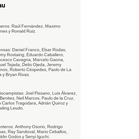
au
eros: Raúl Fernández, Maximo
nes y Ronald Ruiz.
nsas: Daniel Franco, Elsar Rodas,
my Rostaing, Eduardo Caballero,
ncesco Cavagna, Marcelo Gaona,
el Tejada, Delio Ojeda, Jeremy
inos, Roberto Céspedes, Paolo de La
 y Bryan Rivas.
ocampistas: Joel Pissano, Luis Álvarez,
 Benites, Neil Marcos, Paulo de la Cruz,
 Carlos Tragodara, Adrián Quiroz y
ling Leudo.
nteros: Anthony Osorio, Rodrigo
nas, Ray Sandoval, Mario Ceballos,
klin Godos y Senyi Iguchi.