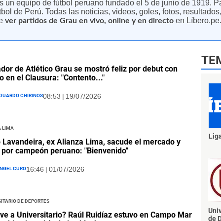
s un equipo de fútbol peruano fundado el 5 de junio de 1919. Pa
tbol de Perú. Todas las noticias, videos, goles, fotos, resultados
de
en Líbero.pe
ver partidos de Grau en vivo, online y en directo
TE
dor de Atlético Grau se mostró feliz por debut con
fo en el Clausura: "Contento..."
duardo Chirinos
08:53 | 19/07/2026
 Lima
Lig
 Lavandeira, ex Alianza Lima, sacude el mercado y
 por campeón peruano: "Bienvenido"
ngel Curo
16:46 | 01/07/2026
itario de Deportes
Univ
ve a Universitario? Raúl Ruidíaz estuvo en Campo Mar
de 