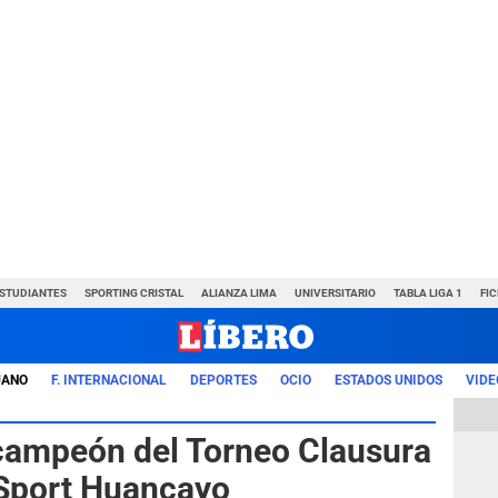
ESTUDIANTES
SPORTING CRISTAL
ALIANZA LIMA
UNIVERSITARIO
TABLA LIGA 1
FI
UANO
F. INTERNACIONAL
DEPORTES
OCIO
ESTADOS UNIDOS
VIDE
l campeón del Torneo Clausura
a Sport Huancayo