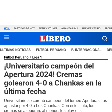
HOY:
PARTIDOS DE HOY
PERÚ VS TÚNEZ
ALIANZA LIMA
UNIVERSITARIO
SPORT
ÚLTIMAS NOTICIAS
FÚTBOL PERUANO
F. INTERNACIONAL
DE
Fútbol Peruano
Liga 1
¡Universitario campeón del
Apertura 2024! Cremas
golearon 4-0 a Chankas en la
última fecha
Universitario se coronó campeón del torneo Aperturas tras
aplastar por 4-0 a Los Chankas. Con este título, los
cremas se aseguran, al menos, los play-offs.