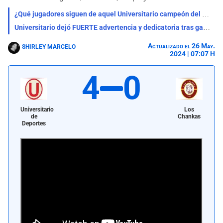
¿Qué jugadores siguen de aquel Universitario campeón del Torneo Apertura 2020?
Universitario dejó FUERTE advertencia y dedicatoria tras ganar el título del Apertura
Actualizado el 26 May.
SHIRLEY MARCELO
2024 | 07:07 H
4
0
Universitario
Los
de
Chankas
Deportes